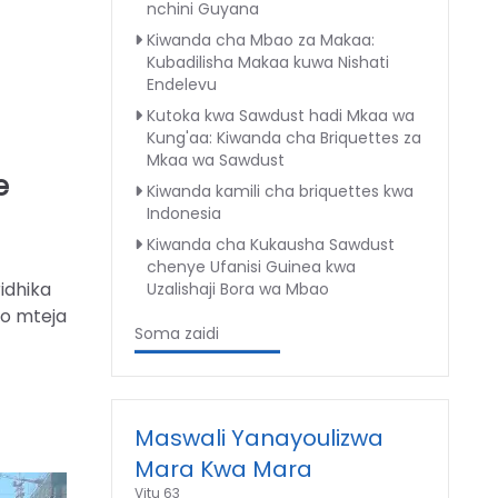
nchini Guyana
Kiwanda cha Mbao za Makaa:
Kubadilisha Makaa kuwa Nishati
Endelevu
Kutoka kwa Sawdust hadi Mkaa wa
Kung'aa: Kiwanda cha Briquettes za
Mkaa wa Sawdust
e
Kiwanda kamili cha briquettes kwa
Indonesia
Kiwanda cha Kukausha Sawdust
chenye Ufanisi Guinea kwa
idhika
Uzalishaji Bora wa Mbao
yo mteja
Soma zaidi
Maswali Yanayoulizwa
Mara Kwa Mara
Vitu 63