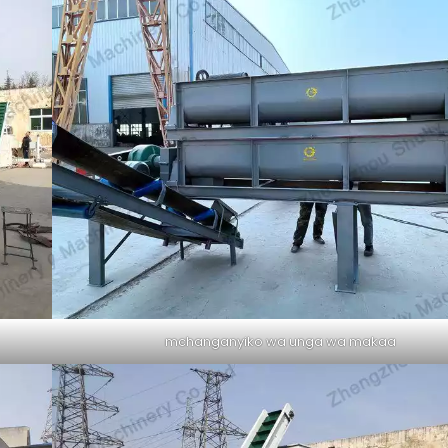
mchanganyiko wa unga wa makaa