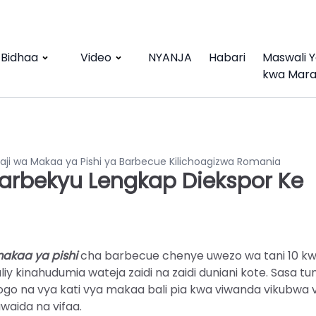
Bidhaa
Video
NYANJA
Habari
Maswali 
kwa Mar
kaji wa Makaa ya Pishi ya Barbecue Kilichoagizwa Romania
arbekyu Lengkap Diekspor Ke
akaa ya pishi
cha barbecue chenye uwezo wa tani 10 kwa
y kinahudumia wateja zaidi na zaidi duniani kote. Sasa t
idogo na vya kati vya makaa bali pia kwa viwanda vikubwa 
awaida na vifaa.