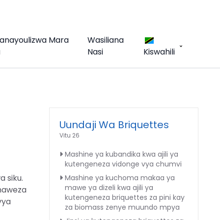
Yanayoulizwa Mara
Wasiliana
a
Nasi
Kiswahili
Uundaji Wa Briquettes
Vitu 26
Mashine ya kubandika kwa ajili ya
kutengeneza vidonge vya chumvi
 siku.
Mashine ya kuchoma makaa ya
mawe ya dizeli kwa ajili ya
unaweza
kutengeneza briquettes za pini kay
vya
za biomass zenye muundo mpya