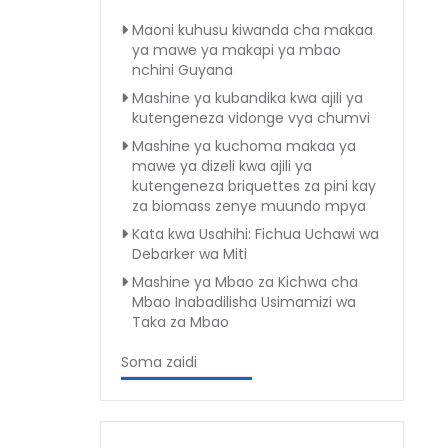
Maoni kuhusu kiwanda cha makaa
ya mawe ya makapi ya mbao
nchini Guyana
Mashine ya kubandika kwa ajili ya
kutengeneza vidonge vya chumvi
Mashine ya kuchoma makaa ya
mawe ya dizeli kwa ajili ya
kutengeneza briquettes za pini kay
za biomass zenye muundo mpya
Kata kwa Usahihi: Fichua Uchawi wa
Debarker wa Miti
Mashine ya Mbao za Kichwa cha
Mbao Inabadilisha Usimamizi wa
Taka za Mbao
Soma zaidi