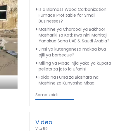
Is a Biomass Wood Carbonization
Furnace Profitable for Small
Businesses?
Mashine ya Charcoal ya Bakhoor
Mashariki za Kati: Kwa nini Mahitaji
Yanakua Sana UAE & Saudi Arabia?
Jinsi ya kutengeneza makaa kwa
ajili ya barbecue?
Milling ya Mbao: Njia yako ya kupata
pellets za joto la ufanisi
Faida na Fursa za Biashara na
Mashine za Kunyosha Mkaa
Soma zaidi
Video
Vitu 59