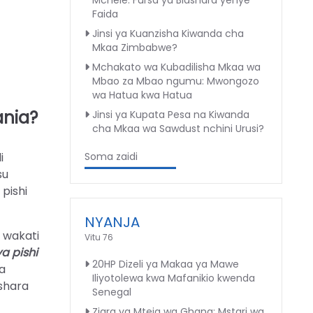
Mchele: Fursa ya Biashara yenye
Faida
Jinsi ya Kuanzisha Kiwanda cha
Mkaa Zimbabwe?
Mchakato wa Kubadilisha Mkaa wa
Mbao za Mbao ngumu: Mwongozo
wa Hatua kwa Hatua
ania?
Jinsi ya Kupata Pesa na Kiwanda
cha Mkaa wa Sawdust nchini Urusi?
Soma zaidi
i
su
 pishi
NYANJA
 wakati
Vitu 76
a pishi
20HP Dizeli ya Makaa ya Mawe
wa
Iliyotolewa kwa Mafanikio kwenda
ashara
Senegal
Ziara ya Mteja wa Ghana: Mstari wa