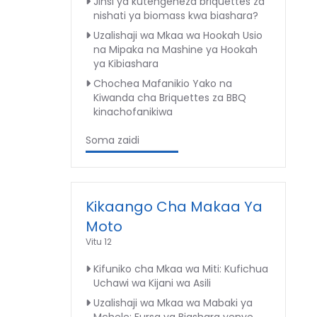
Jinsi ya kutengeneza briquettes za
nishati ya biomass kwa biashara?
Uzalishaji wa Mkaa wa Hookah Usio
na Mipaka na Mashine ya Hookah
ya Kibiashara
Chochea Mafanikio Yako na
Kiwanda cha Briquettes za BBQ
kinachofanikiwa
Soma zaidi
Kikaango Cha Makaa Ya
Moto
Vitu 12
Kifuniko cha Mkaa wa Miti: Kufichua
Uchawi wa Kijani wa Asili
Uzalishaji wa Mkaa wa Mabaki ya