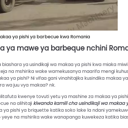
 makaa ya pishi ya barbecue kwa Romania
aa ya mawe ya barbeque nchini Rom
 biashara ya usindikaji wa makaa ya pishi kwa miaka miwil
i, mteja na mshirika wake wamekusanya maarifa mengi kuhu
a ya pishi? Ni vifaa gani vinahitajika kusindika makaa ya
ra wa juu vya makaa? nk.
itafuta kwenye tovuti yetu ya mashine za makaa ya pishi
ue na alihitaji
kiwanda kamili cha usindikaji wa makaa y
a ya pishi ya briquette katika soko lake la ndani yameku
ivyo yeye na mshirika wake wanapanga kuwekeza katika bi