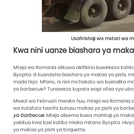
Usafirishaji wa mstari wa
Kwa nini uanze biashara ya mak
Mteja wa Romania alikuwa akifikiria kuwekeza katika
iliyopita. Ili kuanzisha biashara ya makaa ya pish
mada hiyo. Mfano, ni nini mchakato wa kusindika maka
ya barbecue? Tunaweza kupata wapi vifaa vya ubo
Mwezi wa Februari mwaka huu, mteja wa Romania al
wa kutafuta taarifa kuhusu makaa ya pishi ya barbec
ya barbecue
. Mteja alisema kuwa mahitaji ya maka
yakikua kwa kasi katika miaka mitano iliyopita. H
ya makaa ya pishi ya briquette.