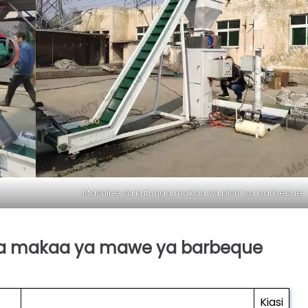
Mashine ya kufunga makaa ya pishi ya barbecue
 wa makaa ya mawe ya barbeque
Kiasi