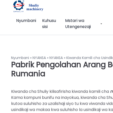
Nyumbani
Kuhusu
Mstari wa
sisi
Utengenezaji
Nyumbani
»
NYANSA
»
NYANSA
»
Kiwanda Kamili cha Usindi
Pabrik Pengolahan Arang B
Rumania
Kiwanda cha Shuliy kilisafirisha kiwanda kamili cha
m
Kama kampuni bunifu na inayokua, kiwanda cha Shuli
kutoa suluhisho za uzalishaji siyo tu kwa viwanda v
usindikaji wa makaa kwa suluhisho la usindikaji wa k