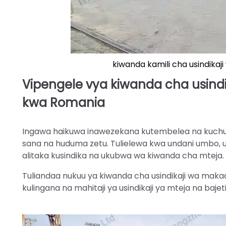
kiwanda kamili cha usindikaj
Vipengele vya kiwanda cha usin
kwa Romania
Ingawa haikuwa inawezekana kutembelea na kuchung
sana na huduma zetu. Tulielewa kwa undani umbo,
alitaka kusindika na ukubwa wa kiwanda cha mteja.
Tuliandaa nukuu ya kiwanda cha usindikaji wa maka
kulingana na mahitaji ya usindikaji ya mteja na bajet