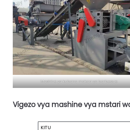
Mashine ya kubana makaa ya barbecue
Vigezo vya mashine vya mstari
KITU