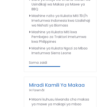
Usindikaji wa Makaa ya Mawe ya
BBQ
Mashine nzito ya Kukata Miti 15t/h
Imetumwa Indonesia kwa Uzalishaji
wa Nishati ya Biomass
Mashine ya Kukata Miti kwa
Pembejeo za Traktori Imetumwa
kwa Philippines
Mashine ya Kukata Ngozi za Mbao
Imetumwa Sierra Leone
Soma zaidi
Miradi Kamili Ya Makaa
14 Föremål
Maoni kuhusu kiwanda cha makaa
ya mawe ya makapi ya mbao