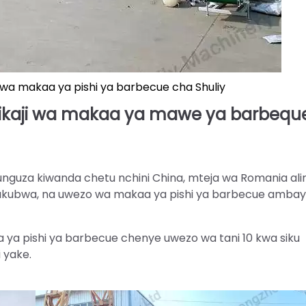
i wa makaa ya pishi ya barbecue cha Shuliy
dikaji wa makaa ya mawe ya barbequ
uza kiwanda chetu nchini China, mteja wa Romania alir
 ukubwa, na uwezo wa makaa ya pishi ya barbecue amba
a ya pishi ya barbecue chenye uwezo wa tani 10 kwa siku
i yake.