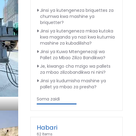
Jinsi ya kutengeneza briquettes za
chumwa kwa mashine ya
briquetter?
Jinsi ya kutengeneza mkaa kutoka
kwa maganda ya nazi kwa kutumia
mashine za kubadilisha?
Jinsi ya Kuwa Mtengenezaji wa
Pallet za Mbao Zilizo Bandikwa?
Je, kiwango cha mzigo wa pallets
za mbao zilizobandikwa ni nini?
Jinsi ya kudumisha mashine ya
pallet ya mbao za presha?
Soma zaidi
Habari
62 Items