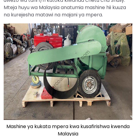
uwezo wa tani 1/h kutoka kiwanda chetu cha Shuliy.
Mteja huyu wa Malaysia anatumia mashine hii kuuza
na kurejesha matawi na majani ya mpera.
Mashine ya kukata mpera kwa kusafirishwa kwenda
Malaysia