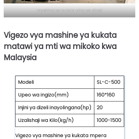
mashine ya kukata aina ya dizeli
Vigezo vya mashine ya kukata
matawi ya mti wa mikoko kwa
Malaysia
Modeli
SL-C-500
Upeo wa ingizo(mm)
160*160
Injini ya dizeli inayolingana(hp)
20
Uzalishaji wa Kilo(kg/h)
1000-1500
Vigezo vya mashine ya kukata mpera