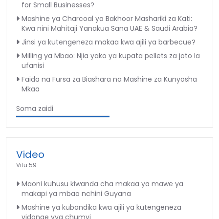
for Small Businesses?
Mashine ya Charcoal ya Bakhoor Mashariki za Kati:
Kwa nini Mahitaji Yanakua Sana UAE & Saudi Arabia?
Jinsi ya kutengeneza makaa kwa ajili ya barbecue?
Milling ya Mbao: Njia yako ya kupata pellets za joto la
ufanisi
Faida na Fursa za Biashara na Mashine za Kunyosha
Mkaa
Soma zaidi
Video
Vitu 59
Maoni kuhusu kiwanda cha makaa ya mawe ya
makapi ya mbao nchini Guyana
Mashine ya kubandika kwa ajili ya kutengeneza
vidonge vya chumvi