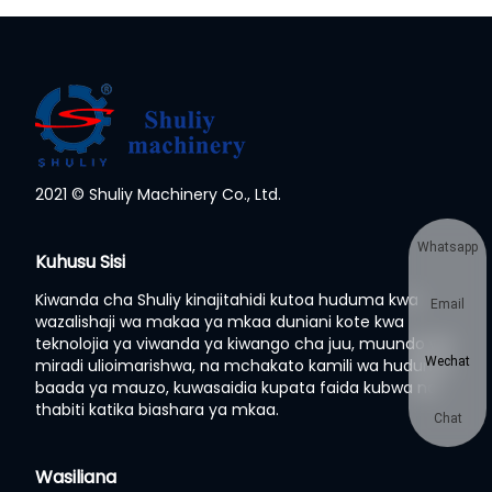
2021 © Shuliy Machinery Co., Ltd.
Whatsapp
Kuhusu Sisi
Kiwanda cha Shuliy kinajitahidi kutoa huduma kwa
Email
wazalishaji wa makaa ya mkaa duniani kote kwa
teknolojia ya viwanda ya kiwango cha juu, muundo wa
Wechat
miradi ulioimarishwa, na mchakato kamili wa huduma
baada ya mauzo, kuwasaidia kupata faida kubwa na
thabiti katika biashara ya mkaa.
Chat
Wasiliana