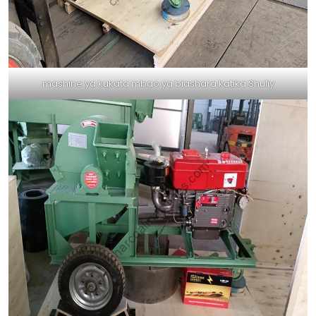
mashine ya kukata mbao ya biashara katika Shuliy