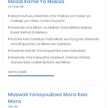
Miradi Kamili Ya Makaa
14 Föremål
Maoni kuhusu kiwanda cha makaa ya mawe ya
makapi ya mbao nchini Guyana
Kiwanda cha Mbao za Makaa: Kubadilisha Makaa
kuwa Nishati Endelevu
Kutoka kwa Sawdust hadi Mkaa wa Kung'aa: Kiwanda
cha Briquettes za Mkaa wa Sawdust
Kiwanda kamili cha briquettes kwa Indonesia
Kiwanda cha Kukausha Sawdust chenye Ufanisi
Guinea kwa Uzalishaji Bora wa Mbao
Soma zaidi
Maswali Yanayoulizwa Mara Kwa
Mara
Vitu 63