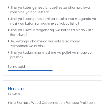
Jinsi ya kutengeneza briquettes za chumwa kwa
mashine ya briquetter?
Jinsi ya kutengeneza mkaa kutoka kwa maganda ya
nazi kwa kutumia mashine za kubadilisha?
Jinsi ya Kuwa Mtengenezaji wa Pallet za Mbao Zilizo
Bandikwa?
Je, kiwango cha mzigo wa pallets za mbao
zilizobandikwa ni nini?
Jinsi ya kudumisha mashine ya pallet ya mbao za
presha?
Soma zaidi
Habari
62 Items
Is a Biomass Wood Carbonization Furnace Profitable