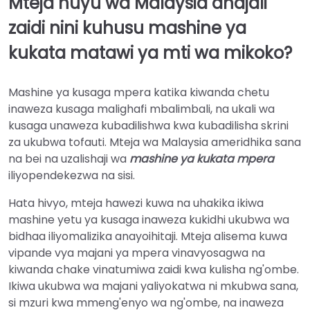
Mteja huyu wa Malaysia anajali
zaidi nini kuhusu mashine ya
kukata matawi ya mti wa mikoko?
Mashine ya kusaga mpera katika kiwanda chetu
inaweza kusaga malighafi mbalimbali, na ukali wa
kusaga unaweza kubadilishwa kwa kubadilisha skrini
za ukubwa tofauti. Mteja wa Malaysia ameridhika sana
na bei na uzalishaji wa
mashine ya kukata mpera
iliyopendekezwa na sisi.
Hata hivyo, mteja hawezi kuwa na uhakika ikiwa
mashine yetu ya kusaga inaweza kukidhi ukubwa wa
bidhaa iliyomalizika anayoihitaji. Mteja alisema kuwa
vipande vya majani ya mpera vinavyosagwa na
kiwanda chake vinatumiwa zaidi kwa kulisha ng'ombe.
Ikiwa ukubwa wa majani yaliyokatwa ni mkubwa sana,
si mzuri kwa mmeng'enyo wa ng'ombe, na inaweza