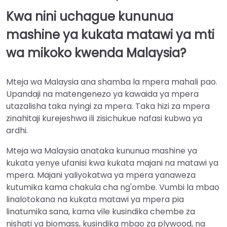
Kwa nini uchague kununua
mashine ya kukata matawi ya mti
wa mikoko kwenda Malaysia?
Mteja wa Malaysia ana shamba la mpera mahali pao.
Upandaji na matengenezo ya kawaida ya mpera
utazalisha taka nyingi za mpera. Taka hizi za mpera
zinahitaji kurejeshwa ili zisichukue nafasi kubwa ya
ardhi.
Mteja wa Malaysia anataka kununua mashine ya
kukata yenye ufanisi kwa kukata majani na matawi ya
mpera. Majani yaliyokatwa ya mpera yanaweza
kutumika kama chakula cha ng'ombe. Vumbi la mbao
linalotokana na kukata matawi ya mpera pia
linatumika sana, kama vile kusindika chembe za
nishati ya biomass, kusindika mbao za plywood, na