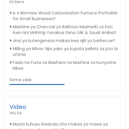
62 Items
Is a Biomass Wood Carbonization Furnace Profitable
for Small Businesses?
Mashine ya Charcoal ya Bakhoor Mashariki za Kati:
Kwa nini Mahitaji Yanakua Sana UAE & Saudi Arabia?
Jinsi ya kutengeneza makaa kwa ajili ya barbecue?
Milling ya Mbao: Njia yako ya kupata pellets za joto la
ufanisi
Faida na Fursa za Biashara na Mashine za Kunyosha
Mkaa
Soma zaidi
Video
Vitu 59
Maoni kuhusu kiwanda cha makaa ya mawe ya