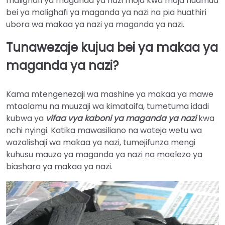
malighafi ya maganda ya nazi moja kwa moja huamua
bei ya malighafi ya maganda ya nazi na pia huathiri
ubora wa makaa ya nazi ya maganda ya nazi.
Tunawezaje kujua bei ya makaa ya
maganda ya nazi?
Kama mtengenezaji wa mashine ya makaa ya mawe
mtaalamu na muuzaji wa kimataifa, tumetuma idadi
kubwa ya
vifaa vya kaboni ya maganda ya nazi
kwa
nchi nyingi. Katika mawasiliano na wateja wetu wa
wazalishaji wa makaa ya nazi, tumejifunza mengi
kuhusu mauzo ya maganda ya nazi na maelezo ya
biashara ya makaa ya nazi.