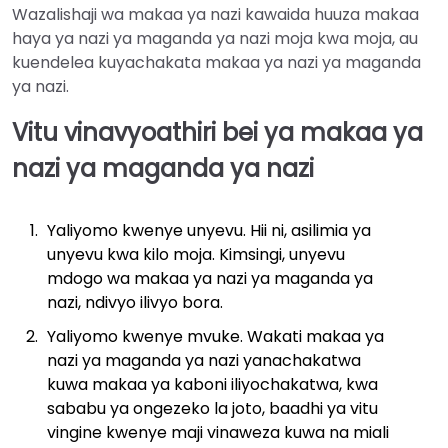
Wazalishaji wa makaa ya nazi kawaida huuza makaa
haya ya nazi ya maganda ya nazi moja kwa moja, au
kuendelea kuyachakata makaa ya nazi ya maganda
ya nazi.
Vitu vinavyoathiri bei ya makaa ya
nazi ya maganda ya nazi
Yaliyomo kwenye unyevu. Hii ni, asilimia ya
unyevu kwa kilo moja. Kimsingi, unyevu
mdogo wa makaa ya nazi ya maganda ya
nazi, ndivyo ilivyo bora.
Yaliyomo kwenye mvuke. Wakati makaa ya
nazi ya maganda ya nazi yanachakatwa
kuwa makaa ya kaboni iliyochakatwa, kwa
sababu ya ongezeko la joto, baadhi ya vitu
vingine kwenye maji vinaweza kuwa na miali