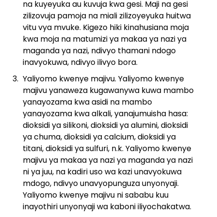
na kuyeyuka au kuvuja kwa gesi. Maji na gesi
zilizovuja pamoja na miali zilizoyeyuka huitwa
vitu vya mvuke. Kigezo hiki kinahusiana moja
kwa moja na matumizi ya makaa ya nazi ya
maganda ya nazi, ndivyo thamani ndogo
inavyokuwa, ndivyo ilivyo bora.
Yaliyomo kwenye majivu. Yaliyomo kwenye
majivu yanaweza kugawanywa kuwa mambo
yanayozama kwa asidi na mambo
yanayozama kwa alkali, yanajumuisha hasa:
dioksidi ya silikoni, dioksidi ya alumini, dioksidi
ya chuma, dioksidi ya calcium, dioksidi ya
titani, dioksidi ya sulfuri, n.k. Yaliyomo kwenye
majivu ya makaa ya nazi ya maganda ya nazi
ni ya juu, na kadiri uso wa kazi unavyokuwa
mdogo, ndivyo unavyopunguza unyonyaji.
Yaliyomo kwenye majivu ni sababu kuu
inayothiri unyonyaji wa kaboni iliyochakatwa.