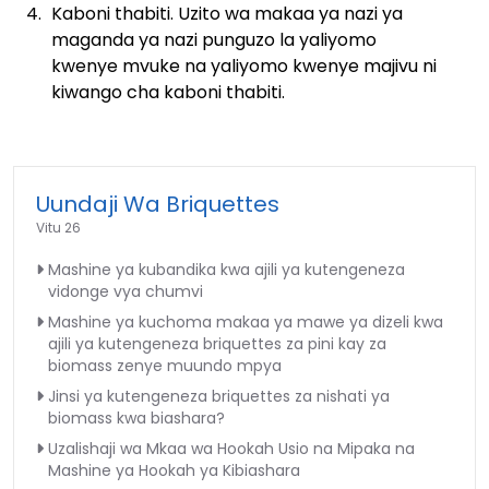
Kaboni thabiti. Uzito wa makaa ya nazi ya
maganda ya nazi punguzo la yaliyomo
kwenye mvuke na yaliyomo kwenye majivu ni
kiwango cha kaboni thabiti.
Uundaji Wa Briquettes
Vitu 26
Mashine ya kubandika kwa ajili ya kutengeneza
vidonge vya chumvi
Mashine ya kuchoma makaa ya mawe ya dizeli kwa
ajili ya kutengeneza briquettes za pini kay za
biomass zenye muundo mpya
Jinsi ya kutengeneza briquettes za nishati ya
biomass kwa biashara?
Uzalishaji wa Mkaa wa Hookah Usio na Mipaka na
Mashine ya Hookah ya Kibiashara