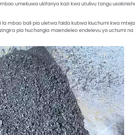
mbao umekuwa ukifanya kazi kwa utulivu tangu usakinishaj
 la mbao bali pia uletwa faida kubwa kiuchumi kwa mteja.
azingira pia huchangia maendeleo endelevu ya uchumi na