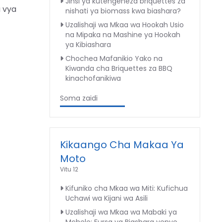
Jinsi ya kutengeneza briquettes za
a vya
nishati ya biomass kwa biashara?
Uzalishaji wa Mkaa wa Hookah Usio
na Mipaka na Mashine ya Hookah
ya Kibiashara
Chochea Mafanikio Yako na
Kiwanda cha Briquettes za BBQ
kinachofanikiwa
Soma zaidi
Kikaango Cha Makaa Ya
Moto
Vitu 12
Kifuniko cha Mkaa wa Miti: Kufichua
Uchawi wa Kijani wa Asili
Uzalishaji wa Mkaa wa Mabaki ya