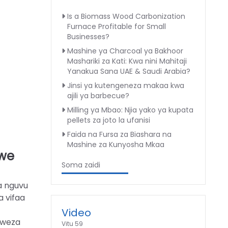
Is a Biomass Wood Carbonization
Furnace Profitable for Small
Businesses?
Mashine ya Charcoal ya Bakhoor
Mashariki za Kati: Kwa nini Mahitaji
Yanakua Sana UAE & Saudi Arabia?
Jinsi ya kutengeneza makaa kwa
ajili ya barbecue?
Milling ya Mbao: Njia yako ya kupata
pellets za joto la ufanisi
Faida na Fursa za Biashara na
Mashine za Kunyosha Mkaa
awe
Soma zaidi
a nguvu
a vifaa
Video
howeza
Vitu 59