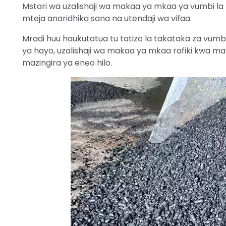
Mstari wa uzalishaji wa makaa ya mkaa ya vumbi la 
mteja anaridhika sana na utendaji wa vifaa.
Mradi huu haukutatua tu tatizo la takataka za vumbi
ya hayo, uzalishaji wa makaa ya mkaa rafiki kwa m
mazingira ya eneo hilo.