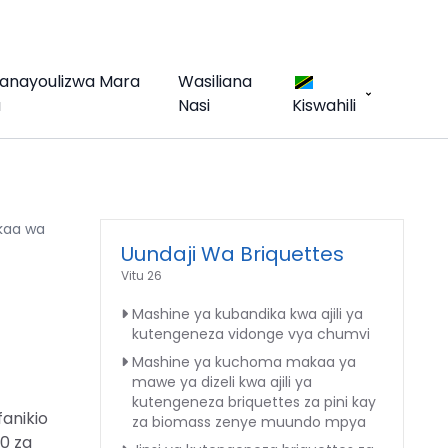
Yanayoulizwa Mara
Wasiliana
a
Nasi
Kiswahili
Mkaa wa
Uundaji Wa Briquettes
Vitu 26
Mashine ya kubandika kwa ajili ya
kutengeneza vidonge vya chumvi
Mashine ya kuchoma makaa ya
mawe ya dizeli kwa ajili ya
kutengeneza briquettes za pini kay
anikio
za biomass zenye muundo mpya
0 za