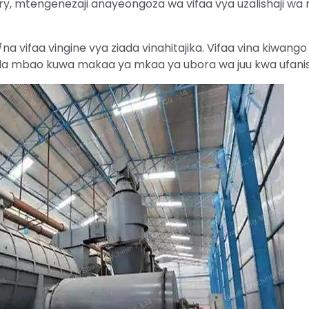
y, mtengenezaji anayeongoza wa vifaa vya uzalishaji wa
na vifaa vingine vya ziada vinahitajika. Vifaa vina kiwango
 la mbao kuwa makaa ya mkaa ya ubora wa juu kwa ufanis