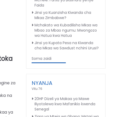
Mchele: Fursa ya Biashara yenye
Faida
Jinsi ya Kuanzisha Kiwanda cha
Mkaa Zimbabwe?
Mchakato wa Kubadilisha Mkaa wa
Mbao za Mbao ngumu: Mwongozo
wa Hatua kwa Hatua
Jinsi ya Kupata Pesa na Kiwanda
cha Mkaa wa Sawdust nchini Urusi?
toka
Soma zaidi
NYANJA
ngine za
Vitu 76
aka na
20HP Dizeli ya Makaa ya Mawe
Iliyotolewa kwa Mafanikio kwenda
Senegal
akaa ya
Ziara ya Mteja wa Ghana: Mstari wa