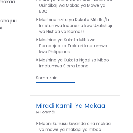
 makaa
Usindikaji wa Makaa ya Mawe ya
BBQ
Mashine nzito ya Kukata Miti 15t/h
 cha juu
Imetumwa Indonesia kwa Uzalishaji
i.
wa Nishati ya Biomass
Mashine ya Kukata Miti kwa
Pembejeo za Traktori Imetumwa
kwa Philippines
Mashine ya Kukata Ngozi za Mbao
Imetumwa Sierra Leone
Soma zaidi
Miradi Kamili Ya Makaa
14 Föremål
Maoni kuhusu kiwanda cha makaa
ya mawe ya makapi ya mbao