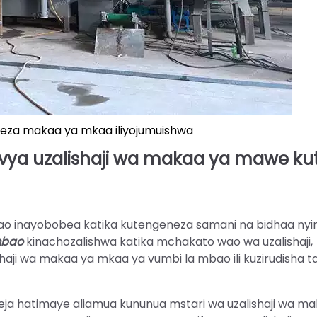
eza makaa ya mkaa iliyojumuishwa
 vya uzalishaji wa makaa ya mawe ku
bao inayobobea katika kutengeneza samani na bidhaa nyi
mbao
kinachozalishwa katika mchakato wao wa uzalishaji,
aji wa makaa ya mkaa ya vumbi la mbao ili kuzirudisha t
eja hatimaye aliamua kununua mstari wa uzalishaji wa m