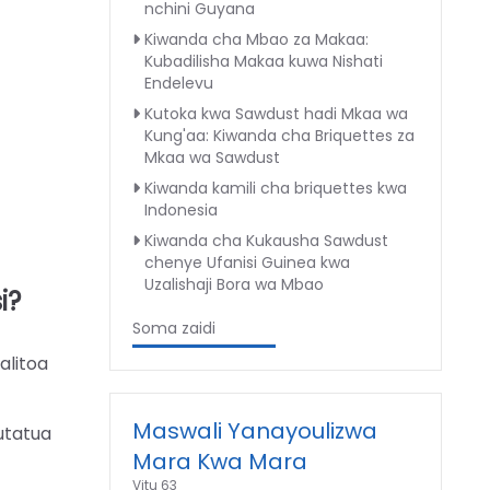
nchini Guyana
Kiwanda cha Mbao za Makaa:
Kubadilisha Makaa kuwa Nishati
Endelevu
Kutoka kwa Sawdust hadi Mkaa wa
Kung'aa: Kiwanda cha Briquettes za
Mkaa wa Sawdust
Kiwanda kamili cha briquettes kwa
Indonesia
Kiwanda cha Kukausha Sawdust
chenye Ufanisi Guinea kwa
Uzalishaji Bora wa Mbao
i?
Soma zaidi
alitoa
Maswali Yanayoulizwa
utatua
Mara Kwa Mara
Vitu 63