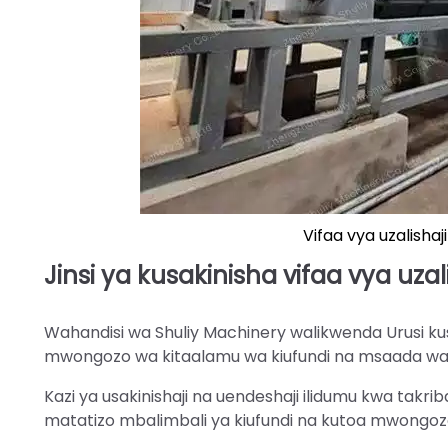
Vifaa vya uzalisha
Jinsi ya kusakinisha vifaa vya uz
Wahandisi wa Shuliy Machinery walikwenda Urusi ku
mwongozo wa kitaalamu wa kiufundi na msaada waka
Kazi ya usakinishaji na uendeshaji ilidumu kwa takr
matatizo mbalimbali ya kiufundi na kutoa mwongoz