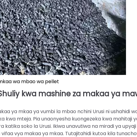
mkaa wa mbao wa pellet
 Shuliy kwa mashine za makaa ya m
akaa ya mkaa ya vumbi la mbao nchini Urusi ni ushahidi w
hika kwa mteja. Pia unaonyesha kuongezeka kwa mahitaji y
 katika soko la Urusi. Ikiwa unavutiwa na miradi ya upyaji
su vifaa vya makaa ya mkaa. Tutajitahidi kutoa kila tunac