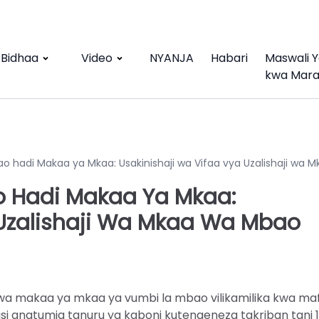
Bidhaa
Video
NYANJA
Habari
Maswali 
kwa Mar
o hadi Makaa ya Mkaa: Usakinishaji wa Vifaa vya Uzalishaji wa 
 Hadi Makaa Ya Mkaa:
 Uzalishaji Wa Mkaa Wa Mbao
 wa makaa ya mkaa ya vumbi la mbao vilikamilika kwa maf
si anatumia tanuru ya kaboni kutengeneza takriban tani 1