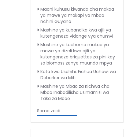
Maoni kuhusu kiwanda cha makaa
ya mawe ya makapi ya mbao
nchini Guyana
Mashine ya kubandika kwa ajili ya
kutengeneza vidonge vya chumvi
Mashine ya kuchoma makaa ya
mawe ya dizeli kwa ajili ya
kutengeneza briquettes za pini kay
za biomass zenye muundo mpya
Kata kwa Usahihi: Fichua Uchawi wa
Debarker wa Miti
Mashine ya Mbao za Kichwa cha
Mbao Inabadilisha Usimamizi wa
Taka za Mbao
Soma zaidi