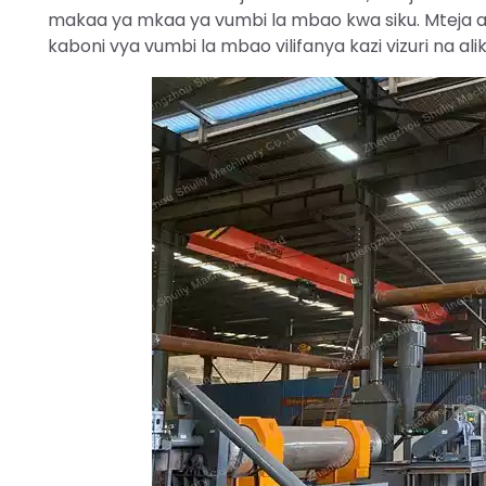
makaa ya mkaa ya vumbi la mbao kwa siku. Mteja ali
kaboni vya vumbi la mbao vilifanya kazi vizuri na al