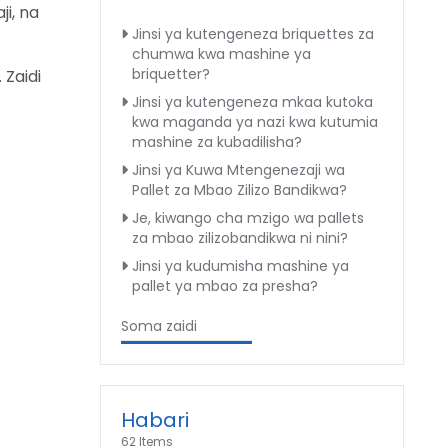
i, na
Jinsi ya kutengeneza briquettes za
chumwa kwa mashine ya
briquetter?
 Zaidi
Jinsi ya kutengeneza mkaa kutoka
kwa maganda ya nazi kwa kutumia
mashine za kubadilisha?
Jinsi ya Kuwa Mtengenezaji wa
Pallet za Mbao Zilizo Bandikwa?
Je, kiwango cha mzigo wa pallets
za mbao zilizobandikwa ni nini?
Jinsi ya kudumisha mashine ya
pallet ya mbao za presha?
Soma zaidi
Habari
62 Items