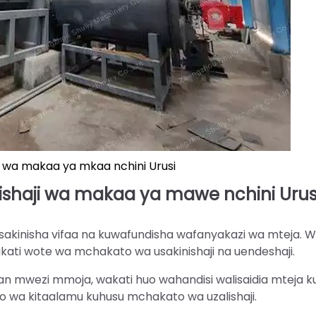
ji wa makaa ya mkaa nchini Urusi
alishaji wa makaa ya mawe nchini Urus
sakinisha vifaa na kuwafundisha wafanyakazi wa mteja. W
ti wote wa mchakato wa usakinishaji na uendeshaji.
iban mwezi mmoja, wakati huo wahandisi walisaidia mteja k
o wa kitaalamu kuhusu mchakato wa uzalishaji.