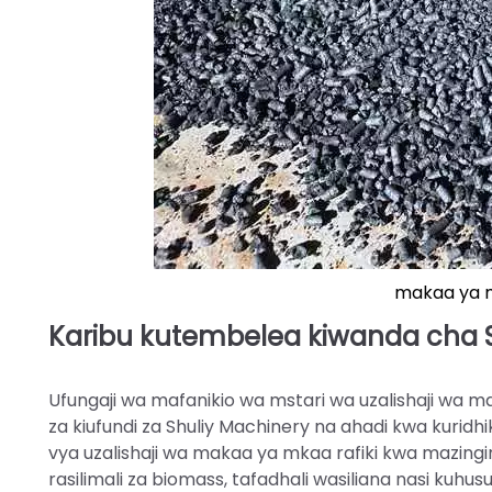
makaa ya 
Karibu kutembelea kiwanda cha
Ufungaji wa mafanikio wa mstari wa uzalishaji wa m
za kiufundi za Shuliy Machinery na ahadi kwa kurid
vya uzalishaji wa makaa ya mkaa rafiki kwa mazingira
rasilimali za biomass, tafadhali wasiliana nasi kuhu