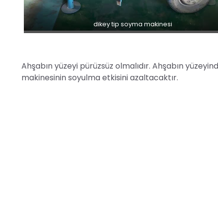
dikey tip soyma makinesi
Ahşabın yüzeyi pürüzsüz olmalıdır. Ahşabın yüzeyind
makinesinin soyulma etkisini azaltacaktır.