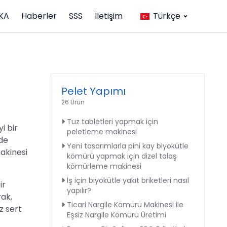
KA
Haberler
SSS
İletişim
Türkçe
Pelet Yapımı
26 Ürün
Tuz tabletleri yapmak için
i bir
peletleme makinesi
 de
Yeni tasarımlarla pini kay biyokütle
makinesi
kömürü yapmak için dizel talaş
kömürleme makinesi
İş için biyokütle yakıt briketleri nasıl
ir
yapılır?
rak,
Ticari Nargile Kömürü Makinesi ile
z sert
Eşsiz Nargile Kömürü Üretimi