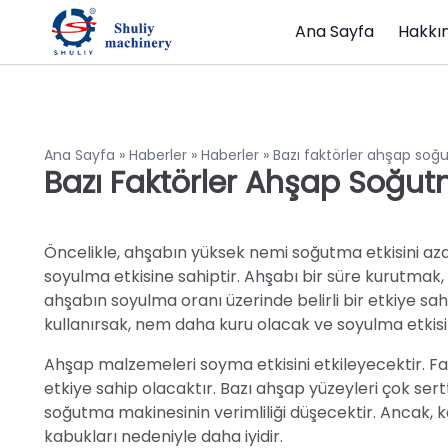
Ana Sayfa
Hakkı
Ana Sayfa
»
Haberler
»
Haberler
»
Bazı faktörler ahşap soğu
Bazı Faktörler Ahşap Soğutma
Öncelikle, ahşabın yüksek nemi soğutma etkisini azal
soyulma etkisine sahiptir. Ahşabı bir süre kurutmak, 
ahşabın soyulma oranı üzerinde belirli bir etkiye sahi
kullanırsak, nem daha kuru olacak ve soyulma etkisi 
Ahşap malzemeleri soyma etkisini etkileyecektir. Far
etkiye sahip olacaktır. Bazı ahşap yüzeyleri çok sertt
soğutma makinesinin verimliliği düşecektir. Ancak, 
kabukları nedeniyle daha iyidir.