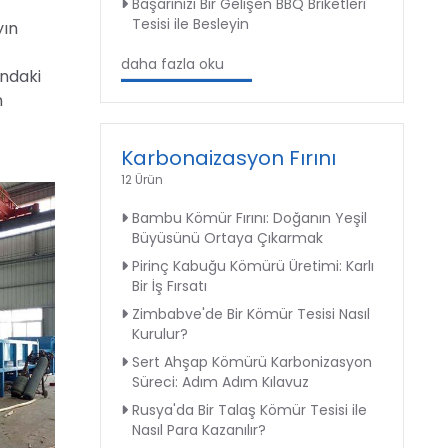
Başarınızı Bir Gelişen BBQ Briketleri
Tesisi ile Besleyin
yın
daha fazla oku
ındaki
n
Karbonaizasyon Fırını
12 Ürün
Bambu Kömür Fırını: Doğanın Yeşil
Büyüsünü Ortaya Çıkarmak
Pirinç Kabuğu Kömürü Üretimi: Karlı
Bir İş Fırsatı
Zimbabve'de Bir Kömür Tesisi Nasıl
Kurulur?
Sert Ahşap Kömürü Karbonizasyon
Süreci: Adım Adım Kılavuz
Rusya'da Bir Talaş Kömür Tesisi ile
Nasıl Para Kazanılır?