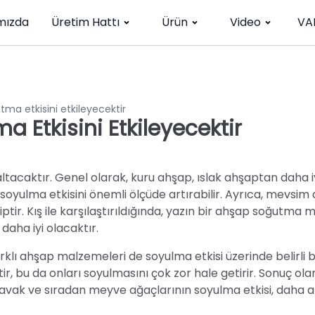
mızda
Üretim Hattı
Ürün
Video
VA
tma etkisini etkileyecektir
 Etkisini Etkileyecektir
tacaktır. Genel olarak, kuru ahşap, ıslak ahşaptan daha iy
soyulma etkisini önemli ölçüde artırabilir. Ayrıca, mevsim
ptir. Kış ile karşılaştırıldığında, yazın bir ahşap soğutma 
daha iyi olacaktır.
klı ahşap malzemeleri de soyulma etkisi üzerinde belirli b
ir, bu da onları soyulmasını çok zor hale getirir. Sonuç ola
kavak ve sıradan meyve ağaçlarının soyulma etkisi, daha a