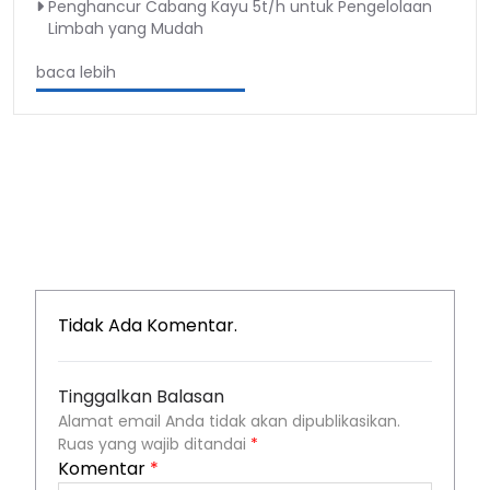
Penghancur Cabang Kayu 5t/h untuk Pengelolaan
Limbah yang Mudah
baca lebih
Tidak Ada Komentar.
Tinggalkan Balasan
Alamat email Anda tidak akan dipublikasikan.
Ruas yang wajib ditandai
*
Komentar
*