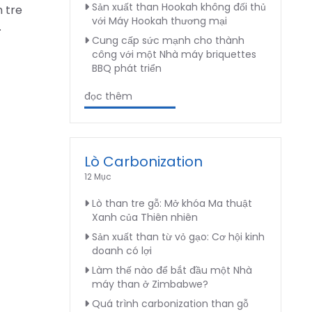
Sản xuất than Hookah không đối thủ
n tre
với Máy Hookah thương mại
.
Cung cấp sức mạnh cho thành
công với một Nhà máy briquettes
BBQ phát triển
đọc thêm
Lò Carbonization
12 Mục
Lò than tre gỗ: Mở khóa Ma thuật
Xanh của Thiên nhiên
Sản xuất than từ vỏ gạo: Cơ hội kinh
doanh có lợi
Làm thế nào để bắt đầu một Nhà
máy than ở Zimbabwe?
Quá trình carbonization than gỗ