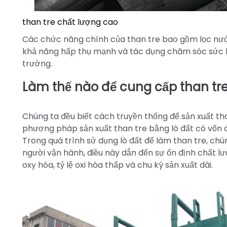
than tre chất lượng cao
Các chức năng chính của than tre bao gồm lọc nước
khả năng hấp thụ mạnh và tác dụng chăm sóc sức khỏ
trường.
Làm thế nào để cung cấp than tre
Chúng ta đều biết cách truyền thống để sản xuất tha
phương pháp sản xuất than tre bằng lò đất có vốn đ
Trong quá trình sử dụng lò đất để làm than tre, ch
người vận hành, điều này dẫn đến sự ổn định chất lư
oxy hóa, tỷ lệ oxi hóa thấp và chu kỳ sản xuất dài.