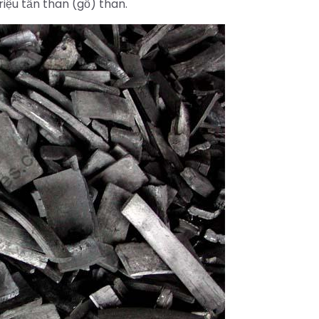
ệu tấn than (gỗ) than.