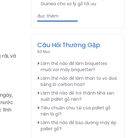
Guinea cho xử lý gỗ tối ưu
đọc thêm
Câu Hỏi Thường Gặp
63 Mục
rãi, và
Làm thế nào để làm briquettes
muối với máy briquetter?
Làm thế nào để làm than từ vỏ dừa
bằng lò carbon hóa?
Làm thế nào để trở thành Nhà sản
 ngày,
xuất pallet gỗ nén?
c nước
Tiêu chuẩn chịu tải của pallet gỗ
 lĩnh
nén là gì?
Làm thế nào để bảo dưỡng máy ép
pallet gỗ?