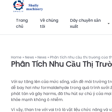
Trang
Về chúng
Dây chuyền sản
chủ
tôi
xuất
Home
»
News
»
News
»
Phân tích nhu cầu thị trường của t
Phân Tích Nhu Cầu Thị Trư
Với sự tăng lên của mức sống, vấn đề môi trường tro
dễ bay hơi như formaldehyde trong quá trình sưởi ấm
phát tán và gây harms, đã thu hút sự chú ý của mọi
khỏe mạnh không ô nhiễm.
Vì vậy, than tre với vai trò là vật liệu chức năng và