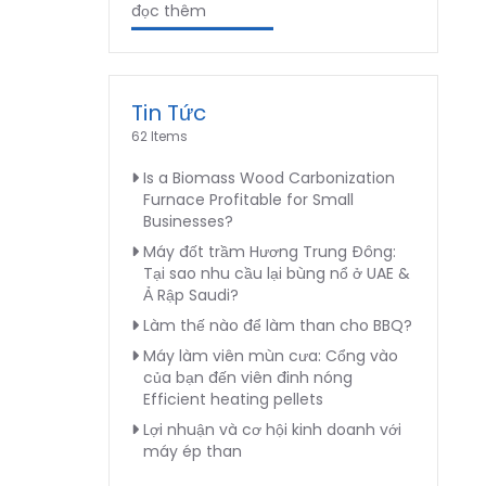
đọc thêm
Tin Tức
62 Items
Is a Biomass Wood Carbonization
Furnace Profitable for Small
Businesses?
Máy đốt trầm Hương Trung Đông:
Tại sao nhu cầu lại bùng nổ ở UAE &
Ả Rập Saudi?
Làm thế nào để làm than cho BBQ?
Máy làm viên mùn cưa: Cổng vào
của bạn đến viên đinh nóng
Efficient heating pellets
Lợi nhuận và cơ hội kinh doanh với
máy ép than