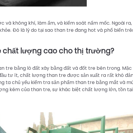
 và không khí, làm ẩm, và kiểm soát nấm mốc. Ngoài ra,
e. Đó là lý do tại sao than tre đang hot và phổ biến trê
 chất lượng cao cho thị trường?
n tre bằng lò đất xây bằng đất và đốt tre bên trong. Mặc
ầu tư ít, chất lượng than tre được sản xuất ra rất khó đả
úng ta chủ yếu kiểm tra sản phẩm than tre bằng mắt và mũ
ợng kém của than tre, sự khác biệt chất lượng lớn, tồn tại