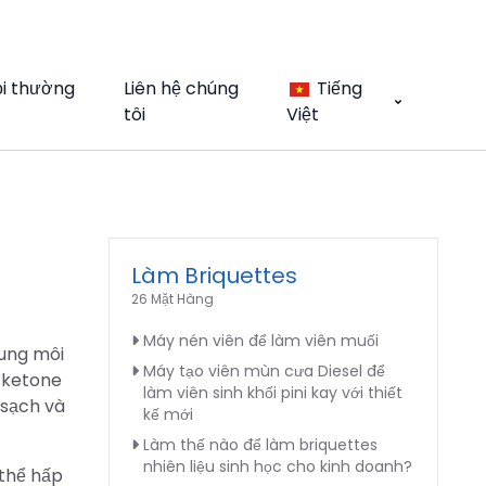
ỏi thường
Liên hệ chúng
Tiếng
tôi
Việt
Làm Briquettes
26 Mặt Hàng
Máy nén viên để làm viên muối
dung môi
Máy tạo viên mùn cưa Diesel để
t ketone
làm viên sinh khối pini kay với thiết
 sạch và
kế mới
Làm thế nào để làm briquettes
nhiên liệu sinh học cho kinh doanh?
 thể hấp