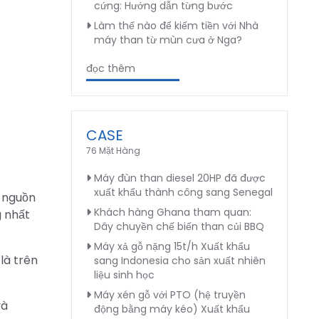
cứng: Hướng dẫn từng bước
Làm thế nào để kiếm tiền với Nhà
máy than từ mùn cưa ở Nga?
đọc thêm
CASE
76 Mặt Hàng
Máy đùn than diesel 20HP đã được
xuất khẩu thành công sang Senegal
ó nguồn
Khách hàng Ghana tham quan:
g nhất
Dây chuyền chế biến than củi BBQ
Máy xả gỗ nặng 15t/h Xuất khẩu
là trên
sang Indonesia cho sản xuất nhiên
liệu sinh học
Máy xén gỗ với PTO (hệ truyền
và
động bằng máy kéo) Xuất khẩu