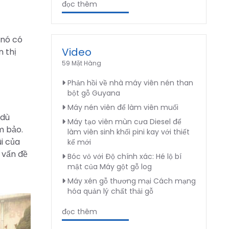
đọc thêm
 nó có
Video
n thị
59 Mặt Hàng
Phản hồi về nhà máy viên nén than
bột gỗ Guyana
Máy nén viên để làm viên muối
 dù
Máy tạo viên mùn cưa Diesel để
m bảo.
làm viên sinh khối pini kay với thiết
i của
kế mới
 vấn đề
Bóc vỏ với Độ chính xác: Hé lộ bí
mật của Máy gột gỗ log
Máy xén gỗ thương mại Cách mạng
hóa quản lý chất thải gỗ
đọc thêm