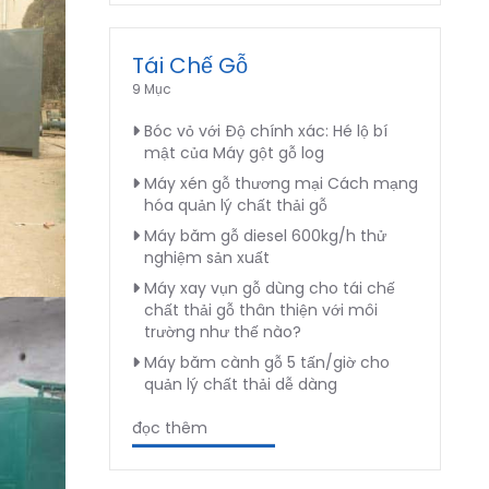
Tái Chế Gỗ
9 Mục
Bóc vỏ với Độ chính xác: Hé lộ bí
mật của Máy gột gỗ log
Máy xén gỗ thương mại Cách mạng
hóa quản lý chất thải gỗ
Máy băm gỗ diesel 600kg/h thử
nghiệm sản xuất
Máy xay vụn gỗ dùng cho tái chế
chất thải gỗ thân thiện với môi
trường như thế nào?
Máy băm cành gỗ 5 tấn/giờ cho
quản lý chất thải dễ dàng
đọc thêm