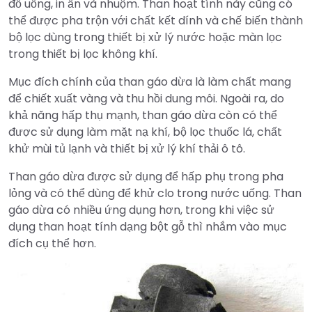
đồ uống, in ấn và nhuộm. Than hoạt tính này cũng có
thể được pha trộn với chất kết dính và chế biến thành
bộ lọc dùng trong thiết bị xử lý nước hoặc màn lọc
trong thiết bị lọc không khí.
Mục đích chính của than gáo dừa là làm chất mang
để chiết xuất vàng và thu hồi dung môi. Ngoài ra, do
khả năng hấp thụ mạnh, than gáo dừa còn có thể
được sử dụng làm mặt nạ khí, bộ lọc thuốc lá, chất
khử mùi tủ lạnh và thiết bị xử lý khí thải ô tô.
Than gáo dừa được sử dụng để hấp phụ trong pha
lỏng và có thể dùng để khử clo trong nước uống. Than
gáo dừa có nhiều ứng dụng hơn, trong khi việc sử
dụng than hoạt tính dạng bột gỗ thì nhắm vào mục
đích cụ thể hơn.