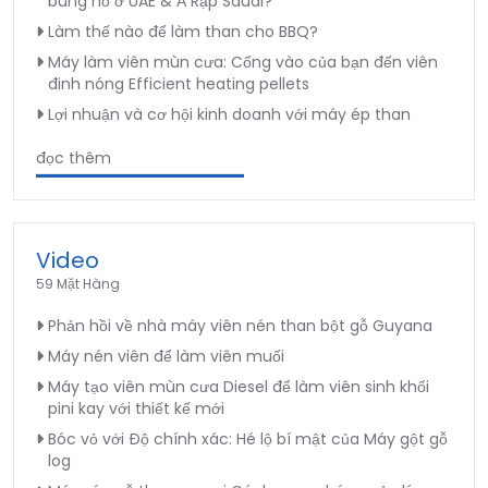
bùng nổ ở UAE & Ả Rập Saudi?
Làm thế nào để làm than cho BBQ?
Máy làm viên mùn cưa: Cổng vào của bạn đến viên
đinh nóng Efficient heating pellets
Lợi nhuận và cơ hội kinh doanh với máy ép than
đọc thêm
Video
59 Mặt Hàng
Phản hồi về nhà máy viên nén than bột gỗ Guyana
Máy nén viên để làm viên muối
Máy tạo viên mùn cưa Diesel để làm viên sinh khối
pini kay với thiết kế mới
Bóc vỏ với Độ chính xác: Hé lộ bí mật của Máy gột gỗ
log