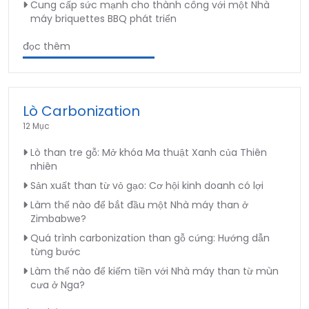
Cung cấp sức mạnh cho thành công với một Nhà
máy briquettes BBQ phát triển
đọc thêm
Lò Carbonization
12 Mục
Lò than tre gỗ: Mở khóa Ma thuật Xanh của Thiên
nhiên
Sản xuất than từ vỏ gạo: Cơ hội kinh doanh có lợi
Làm thế nào để bắt đầu một Nhà máy than ở
Zimbabwe?
Quá trình carbonization than gỗ cứng: Hướng dẫn
từng bước
Làm thế nào để kiếm tiền với Nhà máy than từ mùn
cưa ở Nga?