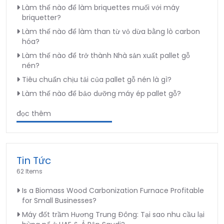
Làm thế nào để làm briquettes muối với máy
briquetter?
Làm thế nào để làm than từ vỏ dừa bằng lò carbon
hóa?
Làm thế nào để trở thành Nhà sản xuất pallet gỗ
nén?
Tiêu chuẩn chịu tải của pallet gỗ nén là gì?
Làm thế nào để bảo dưỡng máy ép pallet gỗ?
đọc thêm
Tin Tức
62 Items
Is a Biomass Wood Carbonization Furnace Profitable
for Small Businesses?
Máy đốt trầm Hương Trung Đông: Tại sao nhu cầu lại