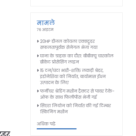
मामले
76 आइटम
20HP डीजल कोयला एक्सट्रूडर
सफलतापूर्वक सेनेगल भेजा गया
घाना के ग्राहक का दौरा: बीबीक्यू चारकोल
ब्रीकेट प्रोसेसिंग लाइन
15 टन/घंटा भारी-शक्ति लकड़ी श्रेडर,
इंडोनेशिया को निर्यात, बायोमास ईंधन
उत्पादन के लिए
फर्नीचर श्रेडिंग मशीन ट्रैक्टर से पावर टेके-
ऑफ के साथ फिलीपींस भेजी गई
सिएरा लियोन को निर्यात की गई टिम्बर
स्किनिंग मशीन
अधिक पढ़ें
रूडर