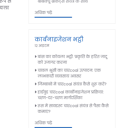
रूप से
बीबीक्यू ब्रीकेट्स संयंत्र के साथ
कोयला
अधिक पढ़ें
कार्बनाइजेशन भट्ठी
12 आइटम
बांस का कोयला भट्ठी: प्रकृति के हरित जादू
को उजागर करना
चावल भूसी का चारcoal उत्पादन: एक
लाभकारी व्यवसाय अवसर
जिम्बाब्वे में चारcoal संयंत्र कैसे शुरू करें?
हार्डवुड चारcoal कार्बोनाइजेशन प्रक्रिया:
चरण-दर-चरण मार्गदर्शिका
रूस में सावडस्ट चारcoal संयंत्र से पैसा कैसे
कमाएं?
अधिक पढ़ें