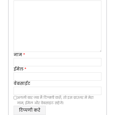
नाम
*
ईमेल
*
वेबसाईट
अगली बार जब मैं टिप्पणी करूँ, तो इस ब्राउज़र में मेरा
नाम, ईमेल और वेबसाइट सहेजें।