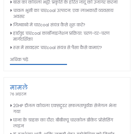
बांस का कोयला भट्ठी: प्रकृति के हरित जादू को उजागर करना
चावल भूसी का चारcoal उत्पादन: एक लाभकारी व्यवसाय
अवसर
जिम्बाब्वे में चारcoal संयंत्र कैसे शुरू करें?
हार्डवुड चारcoal कार्बोनाइजेशन प्रक्रिया: चरण-दर-चरण
मार्गदर्शिका
रूस में सावडस्ट चारcoal संयंत्र से पैसा कैसे कमाएं?
अधिक पढ़ें
मामले
76 आइटम
20HP डीजल कोयला एक्सट्रूडर सफलतापूर्वक सेनेगल भेजा
गया
घाना के ग्राहक का दौरा: बीबीक्यू चारकोल ब्रीकेट प्रोसेसिंग
लाइन