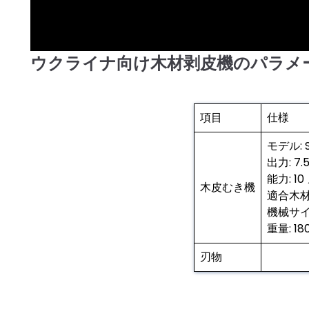
ウクライナ向け木材剥皮機のパラメ
►
項目
仕様
モデル: S
出力: 7.5
能力: 1
木皮むき機
適合木材
機械サイズ
重量: 18
刃物