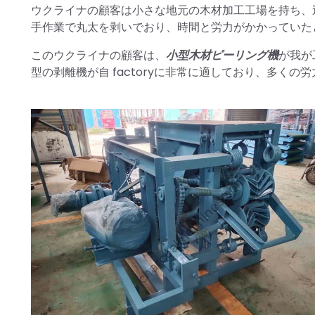
ウクライナの顧客は小さな地元の木材加工工場を持ち、
手作業で丸太を剥いでおり、時間と労力がかかっていた
このウクライナの顧客は、
小型木材ピーリング機
が我が
型の剥離機が自 factoryに非常に適しており、多く