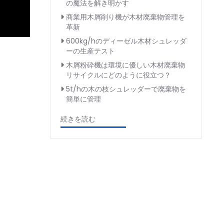
の魔法を解き明かす
商業用木屑削り機が木材廃棄物管理を
革新
600kg/hのディーゼル木材シュレッダ
ーの生産テスト
木屑粉砕機は環境に優しい木材廃棄物
リサイクルにどのように役立つ？
5t/hの木の枝シュレッダーで廃棄物を
簡単に管理
続きを読む