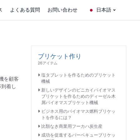
ス
よくある質問
お問い合わせ
日本語
ブリケット作り
26アイテム
塩タブレットを作るためのブリケット
機を顧客
機械
事到着し
新しいデザインのピニカイバイオマス
ブリケットを作るためのディーゼル木
屑バイオマスブリケット機械
ビジネス用のバイオマス燃料ブリケッ
トを作るには？
比類なき商業用フーカハ炭生産
成功を促進するバーベキューブリケッ