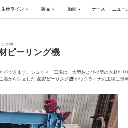
生産ライン
製品
動画
ケース
ニュー
リング機
材ピーリング機
とができます。シュリィー工場は、大型および小型の木材削り
工場から注文した
松材ピーリング機
がウクライナの工場に無