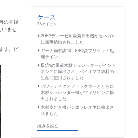
ケース
料の直径
76アイテム
ていませ
20HPディーゼル炭素押出機がセネガル
に無事輸出されました
ます。ピ
ガーナ顧客訪問：BBQ炭ブリケット処
理ライン
15t/hの重荷木材シュレッダーがインド
ネシアに輸出され、バイオマス燃料の
生産に使用されました
パワーテイクオフトラクターとともに
木材シュレッダー機がフィリピンに輸
出されました
木材皮むき機がシエラレオネに輸出さ
れました
続きを読む