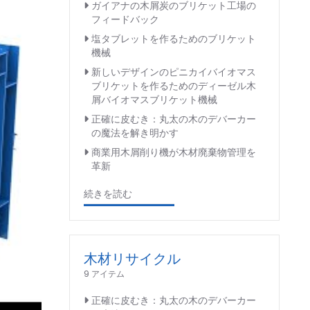
ガイアナの木屑炭のブリケット工場の
フィードバック
塩タブレットを作るためのブリケット
機械
新しいデザインのピニカイバイオマス
ブリケットを作るためのディーゼル木
屑バイオマスブリケット機械
正確に皮むき：丸太の木のデバーカー
の魔法を解き明かす
商業用木屑削り機が木材廃棄物管理を
革新
続きを読む
木材リサイクル
9 アイテム
正確に皮むき：丸太の木のデバーカー