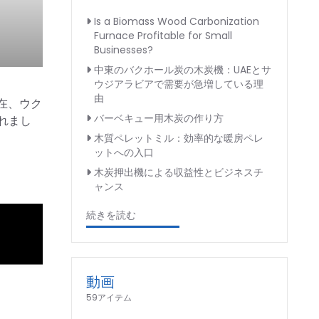
Is a Biomass Wood Carbonization
Furnace Profitable for Small
Businesses?
中東のバクホール炭の木炭機：UAEとサ
ウジアラビアで需要が急増している理
由
在、ウク
バーベキュー用木炭の作り方
れまし
木質ペレットミル：効率的な暖房ペレ
ットへの入口
木炭押出機による収益性とビジネスチ
ャンス
続きを読む
動画
59アイテム