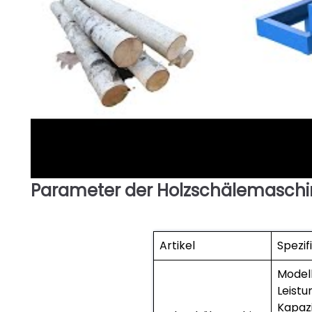
Parameter der Holzschälemaschin
►
Artikel
Spezif
Modell
Leistu
Kapazi