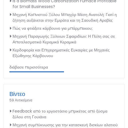
Is a Biomass Wood Carbonization Furnace Profitable
for Small Businesses?
Μηχανή Καπνιστού Ξύλου Μπαχόρ Μέση Ανατολή: Γιατί η
ζήτηση αυξάνεται στην Εμιράτα και τη Σαουδική Αραβία;
Πώς να φτιάξετε κάρβουνο για μπάρμπεκιου;
Μηχανή Παραγωγής Ξύλινων Σφαιριδίων: Η Πύλη σας σε
Αποτελεσματικά Κεραμικά Κεραμικά
Κερδοφορία και Επιχειρηματικές Ευκαιρίες με Μηχανές
Εξώθησης Κάρβουνου
διάβασε περισσότερα
Βίντεο
59 Αντικείμενα
Feedback από το εργοστάσιο μπρικέτας από ξύσμα
ξύλου στη Γουιάνα
Μηχανή συμπύκνωσης για την κατασκευή δισκίων αλατιού