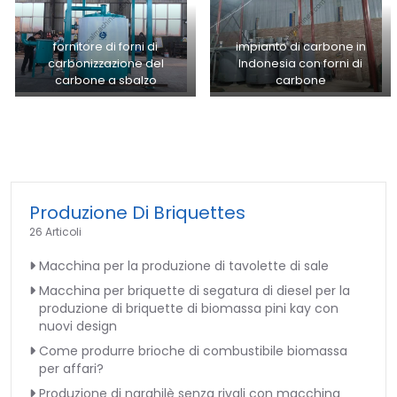
fornitore di forni di
impianto di carbone in
carbonizzazione del
Indonesia con forni di
carbone a sbalzo
carbone
Produzione Di Briquettes
26 Articoli
Macchina per la produzione di tavolette di sale
Macchina per briquette di segatura di diesel per la
produzione di briquette di biomassa pini kay con
nuovi design
Come produrre brioche di combustibile biomassa
per affari?
Produzione di narghilè senza rivali con macchina