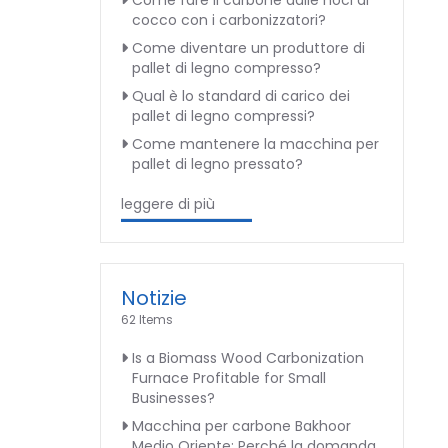
Come fare il carbone dalle noci di
cocco con i carbonizzatori?
Come diventare un produttore di
pallet di legno compresso?
Qual è lo standard di carico dei
pallet di legno compressi?
Come mantenere la macchina per
pallet di legno pressato?
leggere di più
Notizie
62 Items
Is a Biomass Wood Carbonization
Furnace Profitable for Small
Businesses?
Macchina per carbone Bakhoor
Medio Oriente: Perché la domanda