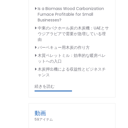
Is a Biomass Wood Carbonization
Furnace Profitable for Small
Businesses?
中東のバクホール炭の木炭機：UAEとサ
ウジアラビアで需要が急増している理
由
バーベキュー用木炭の作り方
木質ペレットミル：効率的な暖房ペレ
ットへの入口
木炭押出機による収益性とビジネスチ
ャンス
続きを読む
動画
59アイテム