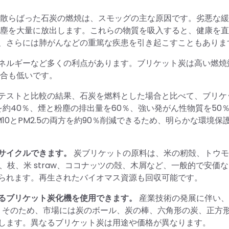
散らばった石炭の燃焼は、スモッグの主な原因です。劣悪な緩
粉塵を大量に放出します。これらの物質を吸入すると、健康を
、さらには肺がんなどの重篤な疾患を引き起こすこともありま
ネルギーなど多くの利点があります。ブリケット炭は高い燃焼
割合も低いです。
テストと比較の結果、石炭を燃料とした場合と比べて、ブリケ
を約40％、煙と粉塵の排出量を60％、強い発がん性物質を50
0とPM2.5の両方を約90％削減できるため、明らかな環境保
サイクルできます。
炭ブリケットの原料は、米の籾殻、トウモ
根、枝、米 straw、ココナッツの殻、木屑など、一般的で安価
られます。再生されたバイオマス資源も回収可能です。
るブリケット炭化機を使用できます。
産業技術の発展に伴い、
。そのため、市場には炭のボール、炭の棒、六角形の炭、正方
します。異なるブリケット炭は用途や価格が異なります。