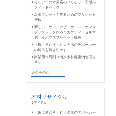
ガイアナの木屑炭のブリケット工場の
フィードバック
塩タブレットを作るためのブリケット
機械
新しいデザインのピニカイバイオマス
ブリケットを作るためのディーゼル木
屑バイオマスブリケット機械
正確に皮むき：丸太の木のデバーカー
の魔法を解き明かす
商業用木屑削り機が木材廃棄物管理を
革新
続きを読む
木材リサイクル
9 アイテム
正確に皮むき：丸太の木のデバーカー