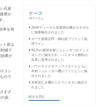
い石炭
ケース
直接脅か
76アイテム
す。
20HPディーゼル炭素押出機がセネガル
効率を持
に無事輸出されました
ガーナ顧客訪問：BBQ炭ブリケット処
理ライン
ット炭は
％削減で
15t/hの重荷木材シュレッダーがインド
ネシアに輸出され、バイオマス燃料の
護効果が
生産に使用されました
パワーテイクオフトラクターとともに
ロコシ
木材シュレッダー機がフィリピンに輸
出されました
なもので
木材皮むき機がシエラレオネに輸出さ
れました
さまざ
続きを読む
形の炭、