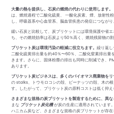
大量の熱を提供し、石炭の燃焼の代わりに使用します。
は、燃焼過程で二酸化硫黄、 一酸化炭素、煙、放射性
し、呼吸器系や心血管系、脳血管疾患の発症につながり
緩い石炭と比較して、炭ブリケットには環境保護や省エ
ち、その燃焼効率は石炭より50％高く、燃焼残留物の
ブリケット炭は環境汚染の軽減に役立ちます。
繰り返し
二酸化硫黄排出量を約40％〜60％、二酸化窒素排出量
きます。さらに、固体粉塵の排出も同時に削減でき、PM1
あります。
ブリケット炭ビジネスは、多くのバイオマス廃棄物をリ
の stalks、トウモロコシの殻、ピーナッツの殻、木の
す。したがって、ブリケット炭の原料コストは低く抑え
さまざまな規格の炭ブリケットを製造するために、異な
まな
ブリケット炭化機
が炭の生産に適用されています
ハニカム炭など、さまざまな規格の炭ブリケットが存在