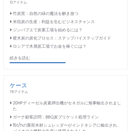
12アイテム
竹炭窯：自然の緑の魔法を解き放つ
米殻炭の生産：利益を生むビジネスチャンス
ジンバブエで炭素工場を始めるには？
硬木炭の炭化プロセス：ステップバイステップガイド
ロシアで木屑炭工場でお金を稼ぐには？
続きを読む
ケース
76アイテム
20HPディーゼル炭素押出機がセネガルに無事輸出されまし
た
ガーナ顧客訪問：BBQ炭ブリケット処理ライン
15t/hの重荷木材シュレッダーがインドネシアに輸出され、
バイオマス燃料の生産に使用されました