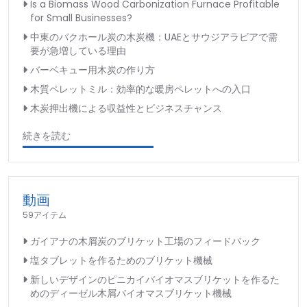
Is a Biomass Wood Carbonization Furnace Profitable
for Small Businesses?
中東のバクホール炭の木炭機：UAEとサウジアラビアで需
要が急増している理由
バーベキュー用木炭の作り方
木質ペレットミル：効率的な暖房ペレットへの入口
木炭押出機による収益性とビジネスチャンス
続きを読む
動画
59アイテム
ガイアナの木屑炭のブリケット工場のフィードバック
塩タブレットを作るためのブリケット機械
新しいデザインのピニカイバイオマスブリケットを作るた
めのディーゼル木屑バイオマスブリケット機械