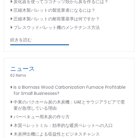
炭化器を使ってココナッツ殻から炭を作るには？
圧縮木製パレットの製造業者になるには？
圧縮木製パレットの耐荷重基準は何ですか？
プレスウッドパレット機のメンテナンス方法
続きを読む
ニュース
62 Items
Is a Biomass Wood Carbonization Furnace Profitable
for Small Businesses?
中東のバクホール炭の木炭機：UAEとサウジアラビアで需
要が急増している理由
バーベキュー用木炭の作り方
木質ペレットミル：効率的な暖房ペレットへの入口
木炭押出機による収益性とビジネスチャンス