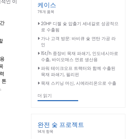
체적인 이
케이스
76개 품목
 간
20HP 디젤 숯 압출기 세네갈로 성공적으
로 수출됨
가나 고객 방문: 바비큐 숯 연탄 가공 라
할
인
15t/h 중장비 목재 파쇄기, 인도네시아로
사용
수출, 바이오매스 연료 생산용
목
파워 테이크오프 트랙터와 함께 수출된
전력
목재 파쇄기, 필리핀
 톤
목재 스키닝 머신, 시에라리온으로 수출
.
더 읽기
완전 숯 프로젝트
14개 항목