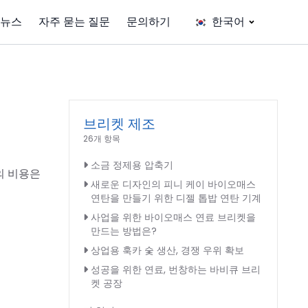
뉴스
자주 묻는 질문
문의하기
한국어
브리켓 제조
26개 항목
소금 정제용 압축기
의 비용은
새로운 디자인의 피니 케이 바이오매스
연탄을 만들기 위한 디젤 톱밥 연탄 기계
사업을 위한 바이오매스 연료 브리켓을
만드는 방법은?
상업용 훅카 숯 생산, 경쟁 우위 확보
성공을 위한 연료, 번창하는 바비큐 브리
켓 공장