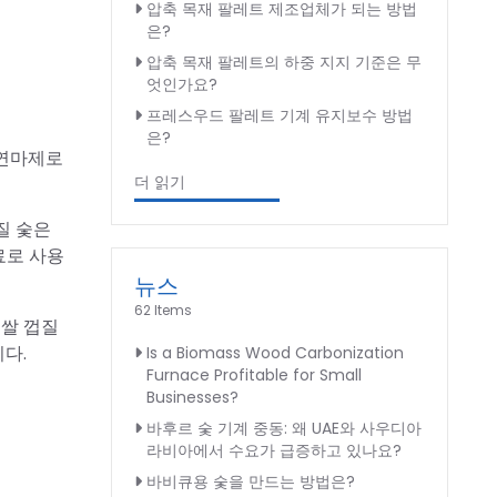
압축 목재 팔레트 제조업체가 되는 방법
은?
압축 목재 팔레트의 하중 지지 기준은 무
엇인가요?
프레스우드 팔레트 기계 유지보수 방법
은?
 연마제로
더 읽기
질 숯은
료로 사용
뉴스
62 Items
 쌀 껍질
다.
Is a Biomass Wood Carbonization
Furnace Profitable for Small
Businesses?
바후르 숯 기계 중동: 왜 UAE와 사우디아
라비아에서 수요가 급증하고 있나요?
바비큐용 숯을 만드는 방법은?