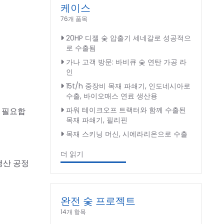
케이스
76개 품목
20HP 디젤 숯 압출기 세네갈로 성공적으
로 수출됨
가나 고객 방문: 바비큐 숯 연탄 가공 라
인
15t/h 중장비 목재 파쇄기, 인도네시아로
수출, 바이오매스 연료 생산용
파워 테이크오프 트랙터와 함께 수출된
만 필요합
목재 파쇄기, 필리핀
목재 스키닝 머신, 시에라리온으로 수출
더 읽기
생산 공정
완전 숯 프로젝트
14개 항목