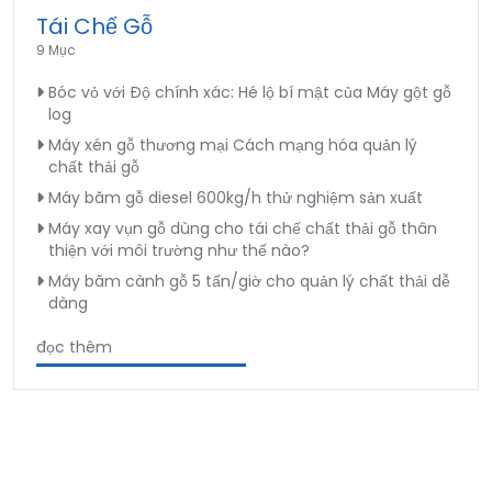
Tái Chế Gỗ
9 Mục
Bóc vỏ với Độ chính xác: Hé lộ bí mật của Máy gột gỗ
log
Máy xén gỗ thương mại Cách mạng hóa quản lý
chất thải gỗ
Máy băm gỗ diesel 600kg/h thử nghiệm sản xuất
Máy xay vụn gỗ dùng cho tái chế chất thải gỗ thân
thiện với môi trường như thế nào?
Máy băm cành gỗ 5 tấn/giờ cho quản lý chất thải dễ
dàng
đọc thêm