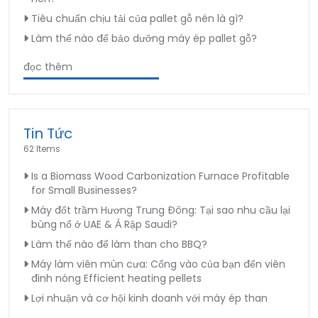
Tiêu chuẩn chịu tải của pallet gỗ nén là gì?
Làm thế nào để bảo dưỡng máy ép pallet gỗ?
đọc thêm
Tin Tức
62 Items
Is a Biomass Wood Carbonization Furnace Profitable
for Small Businesses?
Máy đốt trầm Hương Trung Đông: Tại sao nhu cầu lại
bùng nổ ở UAE & Ả Rập Saudi?
Làm thế nào để làm than cho BBQ?
Máy làm viên mùn cưa: Cổng vào của bạn đến viên
đinh nóng Efficient heating pellets
Lợi nhuận và cơ hội kinh doanh với máy ép than