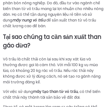
phân bón nông nghiệp. Do đó, đầu tư vào ngành chế
biến than từ vỏ trấu mang lại lợi nhuận cho nhiều nông
dân. Họ có thể tận dụng nguyên liệu rẻ tiền và sử
dụng
máy nung vỏ trấu
để sản xuất than từ vỏ trấu
chất lượng cao để bán.
Tại sao chúng ta cần sản xuất than
gáo dừa?
Vỏ trấu là chất thải còn lại sau khi xay xát lúa và
thường được gọi là cám thô. Với mỗi 100 kg vụ mùa
lúa, có khoảng 20 kg rác vỏ trấu. Nếu rác thải này
không được xử lý đúng cách, nó sẽ tạo ra gánh nặng
môi trường đáng kể.
Với việc sử dụng
máy tạo than từ vỏ trấu
, có thể biến
chất thải này thành tài sản bảo vệ đất đai.
Thực tế, có một lượng lớn rơm rạ cây trồng có thể