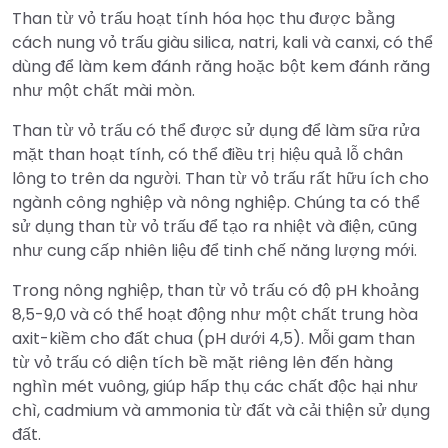
Than từ vỏ trấu hoạt tính hóa học thu được bằng
cách nung vỏ trấu giàu silica, natri, kali và canxi, có thể
dùng để làm kem đánh răng hoặc bột kem đánh răng
như một chất mài mòn.
Than từ vỏ trấu có thể được sử dụng để làm sữa rửa
mặt than hoạt tính, có thể điều trị hiệu quả lỗ chân
lông to trên da người. Than từ vỏ trấu rất hữu ích cho
ngành công nghiệp và nông nghiệp. Chúng ta có thể
sử dụng than từ vỏ trấu để tạo ra nhiệt và điện, cũng
như cung cấp nhiên liệu để tinh chế năng lượng mới.
Trong nông nghiệp, than từ vỏ trấu có độ pH khoảng
8,5-9,0 và có thể hoạt động như một chất trung hòa
axit-kiềm cho đất chua (pH dưới 4,5). Mỗi gam than
từ vỏ trấu có diện tích bề mặt riêng lên đến hàng
nghìn mét vuông, giúp hấp thụ các chất độc hại như
chì, cadmium và ammonia từ đất và cải thiện sử dụng
đất.