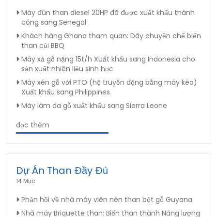
Máy đùn than diesel 20HP đã được xuất khẩu thành
công sang Senegal
Khách hàng Ghana tham quan: Dây chuyền chế biến
than củi BBQ
Máy xả gỗ nặng 15t/h Xuất khẩu sang Indonesia cho
sản xuất nhiên liệu sinh học
Máy xén gỗ với PTO (hệ truyền động bằng máy kéo)
Xuất khẩu sang Philippines
Máy làm da gỗ xuất khẩu sang Sierra Leone
đọc thêm
Dự Án Than Đầy Đủ
14 Mục
Phản hồi về nhà máy viên nén than bột gỗ Guyana
Nhà máy Briquette than: Biến than thành Năng lượng