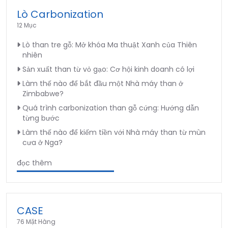
Lò Carbonization
12 Mục
Lò than tre gỗ: Mở khóa Ma thuật Xanh của Thiên
nhiên
Sản xuất than từ vỏ gạo: Cơ hội kinh doanh có lợi
Làm thế nào để bắt đầu một Nhà máy than ở
Zimbabwe?
Quá trình carbonization than gỗ cứng: Hướng dẫn
từng bước
Làm thế nào để kiếm tiền với Nhà máy than từ mùn
cưa ở Nga?
đọc thêm
CASE
76 Mặt Hàng