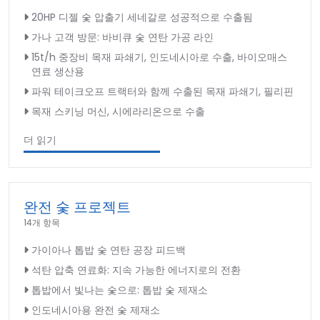
20HP 디젤 숯 압출기 세네갈로 성공적으로 수출됨
가나 고객 방문: 바비큐 숯 연탄 가공 라인
15t/h 중장비 목재 파쇄기, 인도네시아로 수출, 바이오매스
연료 생산용
파워 테이크오프 트랙터와 함께 수출된 목재 파쇄기, 필리핀
목재 스키닝 머신, 시에라리온으로 수출
더 읽기
완전 숯 프로젝트
14개 항목
가이아나 톱밥 숯 연탄 공장 피드백
석탄 압축 연료화: 지속 가능한 에너지로의 전환
톱밥에서 빛나는 숯으로: 톱밥 숯 제재소
인도네시아용 완전 숯 제재소