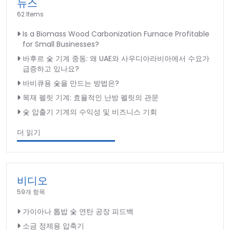
뉴스
62 Items
Is a Biomass Wood Carbonization Furnace Profitable
for Small Businesses?
바후르 숯 기계 중동: 왜 UAE와 사우디아라비아에서 수요가
급증하고 있나요?
바비큐용 숯을 만드는 방법은?
목재 펠릿 기계: 효율적인 난방 펠릿의 관문
숯 압출기 기계의 수익성 및 비즈니스 기회
더 읽기
비디오
59개 항목
가이아나 톱밥 숯 연탄 공장 피드백
소금 정제용 압축기