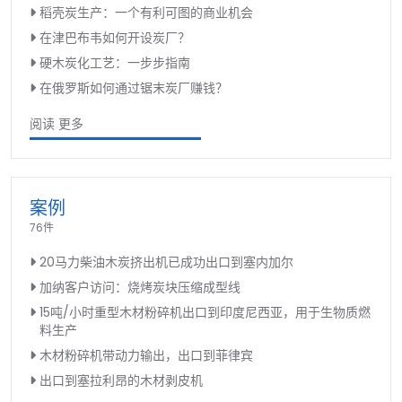
稻壳炭生产：一个有利可图的商业机会
在津巴布韦如何开设炭厂？
硬木炭化工艺：一步步指南
在俄罗斯如何通过锯末炭厂赚钱？
阅读 更多
案例
76件
20马力柴油木炭挤出机已成功出口到塞内加尔
加纳客户访问：烧烤炭块压缩成型线
15吨/小时重型木材粉碎机出口到印度尼西亚，用于生物质燃
料生产
木材粉碎机带动力输出，出口到菲律宾
出口到塞拉利昂的木材剥皮机