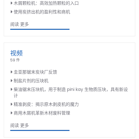
木屑颗粒机：高效加热颗粒的入口
使用炭挤出机的盈利性和商机
阅读 更多
视频
59 件
圭亚那锯末炭块厂反馈
制盐片剂的压块机
柴油锯末压块机，用于制造 pini kay 生物质压块，具有新设
计
精准剥皮：揭示原木剥皮机的魔力
商用木屑机革新木材废料管理
阅读 更多