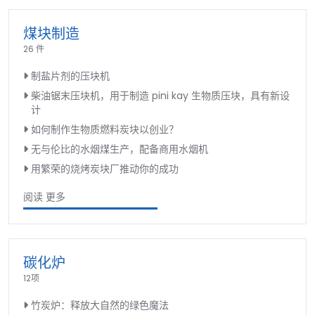
煤块制造
26 件
制盐片剂的压块机
柴油锯末压块机，用于制造 pini kay 生物质压块，具有新设
计
如何制作生物质燃料炭块以创业？
无与伦比的水烟煤生产，配备商用水烟机
用繁荣的烧烤炭块厂推动你的成功
阅读 更多
碳化炉
12项
竹炭炉：释放大自然的绿色魔法