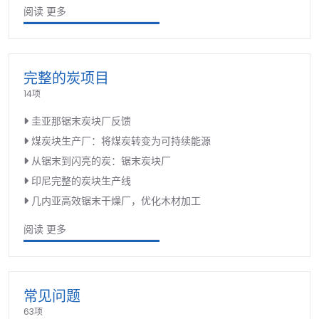
阅读 更多
完整的炭项目
14项
圭亚那锯末炭块厂反馈
煤炭块生产厂：将煤炭转变为可持续能源
从锯末到闪亮的炭：锯末炭块厂
印尼完整的炭块生产线
几内亚高效锯末干燥厂，优化木材加工
阅读 更多
常见问题
63项