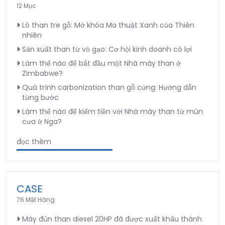
12 Mục
Lò than tre gỗ: Mở khóa Ma thuật Xanh của Thiên
nhiên
Sản xuất than từ vỏ gạo: Cơ hội kinh doanh có lợi
Làm thế nào để bắt đầu một Nhà máy than ở
Zimbabwe?
Quá trình carbonization than gỗ cứng: Hướng dẫn
từng bước
Làm thế nào để kiếm tiền với Nhà máy than từ mùn
cưa ở Nga?
đọc thêm
CASE
76 Mặt Hàng
Máy đùn than diesel 20HP đã được xuất khẩu thành