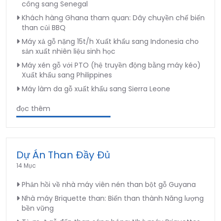
công sang Senegal
Khách hàng Ghana tham quan: Dây chuyền chế biến
than củi BBQ
Máy xả gỗ nặng 15t/h Xuất khẩu sang Indonesia cho
sản xuất nhiên liệu sinh học
Máy xén gỗ với PTO (hệ truyền động bằng máy kéo)
Xuất khẩu sang Philippines
Máy làm da gỗ xuất khẩu sang Sierra Leone
đọc thêm
Dự Án Than Đầy Đủ
14 Mục
Phản hồi về nhà máy viên nén than bột gỗ Guyana
Nhà máy Briquette than: Biến than thành Năng lượng
bền vững