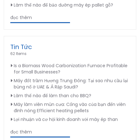
Làm thế nào để bảo dưỡng máy ép pallet gỗ?
đọc thêm
Tin Tức
62 Items
Is a Biomass Wood Carbonization Furnace Profitable
for Small Businesses?
Máy đốt trầm Hương Trung Đông: Tại sao nhu cầu lại
bùng nổ ở UAE & Ả Rập Saudi?
Làm thế nào để làm than cho BBQ?
Máy làm viên mùn cưa: Cổng vào của bạn đến viên
đinh nóng Efficient heating pellets
Lợi nhuận và cơ hội kinh doanh với máy ép than
đọc thêm