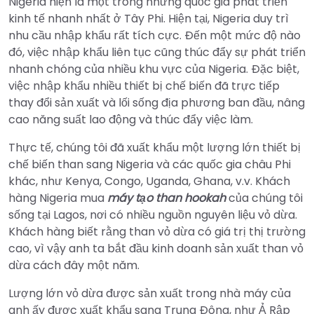
Nigeria hiện là một trong những quốc gia phát triển
kinh tế nhanh nhất ở Tây Phi. Hiện tại, Nigeria duy trì
nhu cầu nhập khẩu rất tích cực. Đến một mức độ nào
đó, việc nhập khẩu liên tục cũng thúc đẩy sự phát triển
nhanh chóng của nhiều khu vực của Nigeria. Đặc biệt,
việc nhập khẩu nhiều thiết bị chế biến đã trực tiếp
thay đổi sản xuất và lối sống địa phương ban đầu, nâng
cao năng suất lao động và thúc đẩy việc làm.
Thực tế, chúng tôi đã xuất khẩu một lượng lớn thiết bị
chế biến than sang Nigeria và các quốc gia châu Phi
khác, như Kenya, Congo, Uganda, Ghana, v.v. Khách
hàng Nigeria mua
máy tạo than hookah
của chúng tôi
sống tại Lagos, nơi có nhiều nguồn nguyên liệu vỏ dừa.
Khách hàng biết rằng than vỏ dừa có giá trị thị trường
cao, vì vậy anh ta bắt đầu kinh doanh sản xuất than vỏ
dừa cách đây một năm.
Lượng lớn vỏ dừa được sản xuất trong nhà máy của
anh ấy được xuất khẩu sang Trung Đông, như Ả Rập