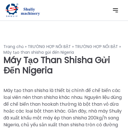
Trang chủ
»
TRƯỜNG HỢP NỔI BẬT
»
TRƯỜNG HỢP NỔI BẬT
»
Máy tạo than shisha gửi đến Nigeria
Máy Tạo Than Shisha Gửi
Đến Nigeria
Máy tạo than shisha là thiết bị chính để chế biến các
loại viên nén than shisha khác nhau. Nguyên liệu dùng
để chế biến than hookah thường là bột than vỏ dừa
hoặc các loại bột than khác. Gần đây, nhà máy Shuliy
đã xuất khẩu một máy ép than shisha 200kg/h sang
Nigeria, chủ yếu sản xuất than shisha tròn có đường