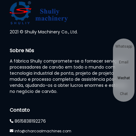
2021 © Shuliy Machinery Co., Ltd.
Whatsapp
Sobre Nós
A fábrica Shuliy compromete-se a fornecer serviços a
Email
processadores de carvão em todo o mundo com
tecnologia industrial de ponta, projeto de projeto
Wechat
maduro e processo completo de assistência pós-
venda, ajudando-os a obter lucros enormes e estáveis
no negócio de carvão.
Chat
Contato
8615838192276
info@charcoalmachines.com