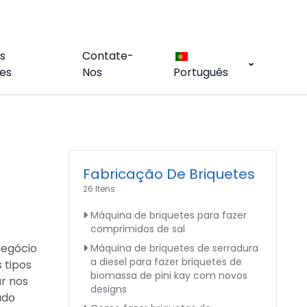
s
Contate-
es
Nos
Português
Fabricação De Briquetes
26 Itens
Máquina de briquetes para fazer
comprimidos de sal
negócio
Máquina de briquetes de serradura
a diesel para fazer briquetes de
 tipos
biomassa de pini kay com novos
ar nos
designs
ado