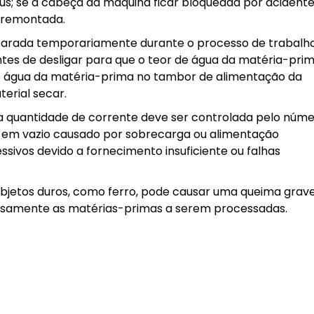
us; se a cabeça da máquina ficar bloqueada por acidente
r remontada.
 parada temporariamente durante o processo de trabalho
es de desligar para que o teor de água da matéria-pri
 de água da matéria-prima no tambor de alimentação da
erial secar.
 a quantidade de corrente deve ser controlada pelo núm
o em vazio causado por sobrecarga ou alimentação
essivos devido a fornecimento insuficiente ou falhas
jetos duros, como ferro, pode causar uma queima grav
osamente as matérias-primas a serem processadas.