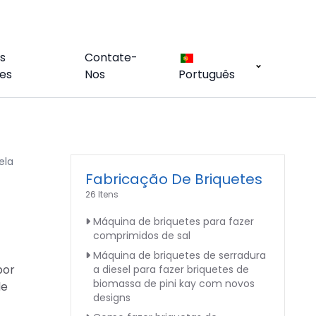
s
Contate-
es
Nos
Português
ela
Fabricação De Briquetes
26 Itens
Máquina de briquetes para fazer
comprimidos de sal
Máquina de briquetes de serradura
por
a diesel para fazer briquetes de
biomassa de pini kay com novos
de
designs