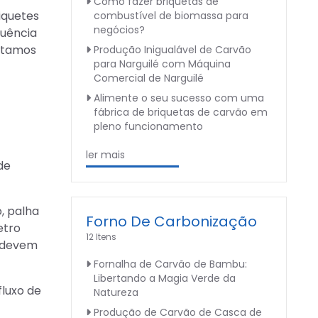
Como fazer briquetas de
iquetes
combustível de biomassa para
negócios?
luência
istamos
Produção Inigualável de Carvão
para Narguilé com Máquina
Comercial de Narguilé
Alimente o seu sucesso com uma
fábrica de briquetas de carvão em
pleno funcionamento
ler mais
de
, palha
Forno De Carbonização
etro
12 Itens
a devem
Fornalha de Carvão de Bambu:
Libertando a Magia Verde da
luxo de
Natureza
Produção de Carvão de Casca de