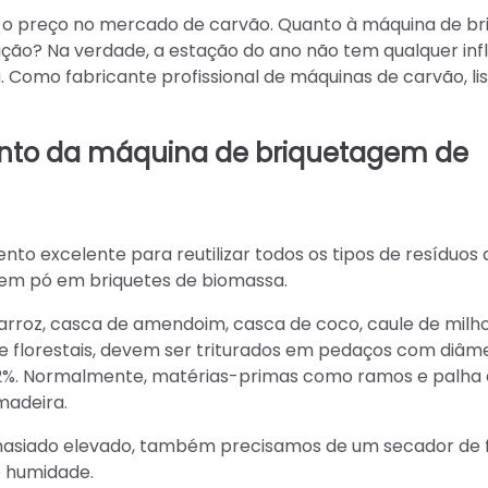
á o preço no mercado de carvão. Quanto à máquina de br
ução? Na verdade, a estação do ano não tem qualquer inf
 Como fabricante profissional de máquinas de carvão, l
ento da máquina de briquetagem de
to excelente para reutilizar todos os tipos de resíduos 
 em pó em briquetes de biomassa.
arroz, casca de amendoim, casca de coco, caule de milho
as e florestais, devem ser triturados em pedaços com diâm
a 12%. Normalmente, matérias-primas como ramos e palh
madeira.
emasiado elevado, também precisamos de um secador de f
e humidade.