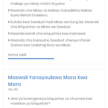
makapi ya mbao nchini Guyana
Kiwanda cha Mbao za Makaa: Kubadilisha Makaa
kuwa Nishati Endelevu
Kutoka kwa Sawdust hadi Mkaa wa Kung'aa: Kiwanda
cha Briquettes za Mkaa wa Sawdust
Kiwanda kamili cha briquettes kwa Indonesia
Kiwanda cha Kukausha Sawdust chenye Ufanisi
Guinea kwa Uzalishaji Bora wa Mbao
Soma zaidi
Maswali Yanayoulizwa Mara Kwa
Mara
Vitu 63
Jinsi ya kutengeneza briquettes za chumwa kwa
mashine ya briquetter?