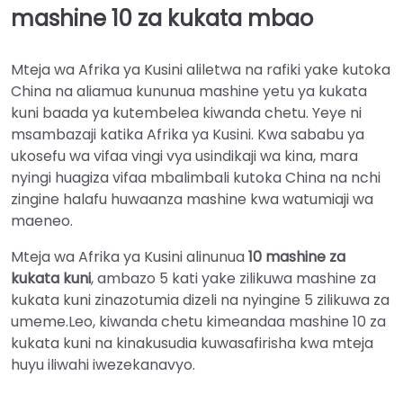
mashine 10 za kukata mbao
Mteja wa Afrika ya Kusini aliletwa na rafiki yake kutoka
China na aliamua kununua mashine yetu ya kukata
kuni baada ya kutembelea kiwanda chetu. Yeye ni
msambazaji katika Afrika ya Kusini. Kwa sababu ya
ukosefu wa vifaa vingi vya usindikaji wa kina, mara
nyingi huagiza vifaa mbalimbali kutoka China na nchi
zingine halafu huwaanza mashine kwa watumiaji wa
maeneo.
Mteja wa Afrika ya Kusini alinunua
10 mashine za
kukata kuni
, ambazo 5 kati yake zilikuwa mashine za
kukata kuni zinazotumia dizeli na nyingine 5 zilikuwa za
umeme.Leo, kiwanda chetu kimeandaa mashine 10 za
kukata kuni na kinakusudia kuwasafirisha kwa mteja
huyu iliwahi iwezekanavyo.