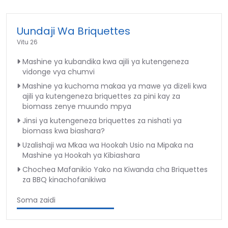
Uundaji Wa Briquettes
Vitu 26
Mashine ya kubandika kwa ajili ya kutengeneza
vidonge vya chumvi
Mashine ya kuchoma makaa ya mawe ya dizeli kwa
ajili ya kutengeneza briquettes za pini kay za
biomass zenye muundo mpya
Jinsi ya kutengeneza briquettes za nishati ya
biomass kwa biashara?
Uzalishaji wa Mkaa wa Hookah Usio na Mipaka na
Mashine ya Hookah ya Kibiashara
Chochea Mafanikio Yako na Kiwanda cha Briquettes
za BBQ kinachofanikiwa
Soma zaidi