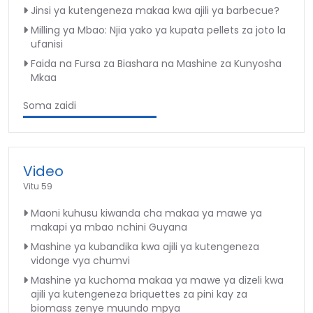
Jinsi ya kutengeneza makaa kwa ajili ya barbecue?
Milling ya Mbao: Njia yako ya kupata pellets za joto la
ufanisi
Faida na Fursa za Biashara na Mashine za Kunyosha
Mkaa
Soma zaidi
Video
Vitu 59
Maoni kuhusu kiwanda cha makaa ya mawe ya
makapi ya mbao nchini Guyana
Mashine ya kubandika kwa ajili ya kutengeneza
vidonge vya chumvi
Mashine ya kuchoma makaa ya mawe ya dizeli kwa
ajili ya kutengeneza briquettes za pini kay za
biomass zenye muundo mpya