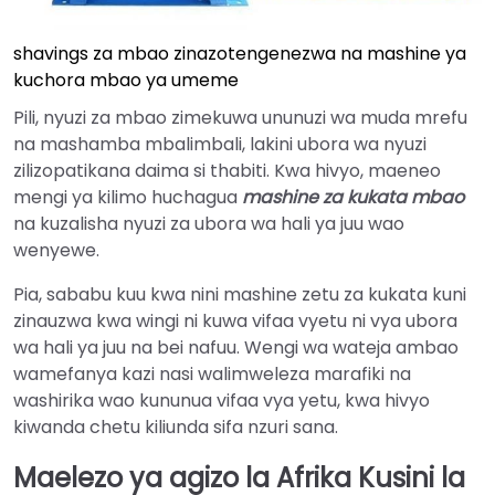
shavings za mbao zinazotengenezwa na mashine ya
kuchora mbao ya umeme
Pili, nyuzi za mbao zimekuwa ununuzi wa muda mrefu
na mashamba mbalimbali, lakini ubora wa nyuzi
zilizopatikana daima si thabiti. Kwa hivyo, maeneo
mengi ya kilimo huchagua
mashine za kukata mbao
na kuzalisha nyuzi za ubora wa hali ya juu wao
wenyewe.
Pia, sababu kuu kwa nini mashine zetu za kukata kuni
zinauzwa kwa wingi ni kuwa vifaa vyetu ni vya ubora
wa hali ya juu na bei nafuu. Wengi wa wateja ambao
wamefanya kazi nasi walimweleza marafiki na
washirika wao kununua vifaa vya yetu, kwa hivyo
kiwanda chetu kiliunda sifa nzuri sana.
Maelezo ya agizo la Afrika Kusini la