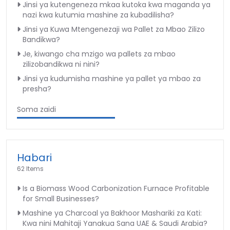
Jinsi ya kutengeneza mkaa kutoka kwa maganda ya
nazi kwa kutumia mashine za kubadilisha?
Jinsi ya Kuwa Mtengenezaji wa Pallet za Mbao Zilizo
Bandikwa?
Je, kiwango cha mzigo wa pallets za mbao
zilizobandikwa ni nini?
Jinsi ya kudumisha mashine ya pallet ya mbao za
presha?
Soma zaidi
Habari
62 Items
Is a Biomass Wood Carbonization Furnace Profitable
for Small Businesses?
Mashine ya Charcoal ya Bakhoor Mashariki za Kati:
Kwa nini Mahitaji Yanakua Sana UAE & Saudi Arabia?