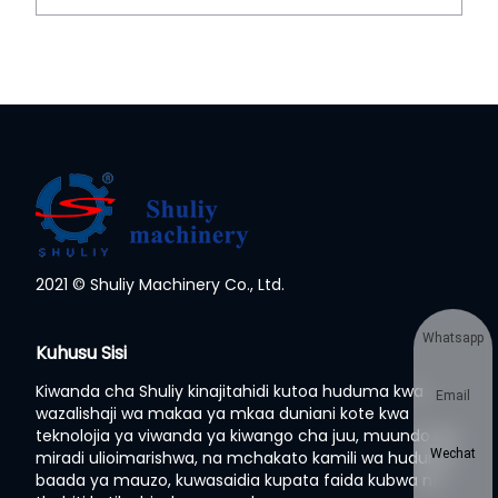
2021 © Shuliy Machinery Co., Ltd.
Whatsapp
Kuhusu Sisi
Kiwanda cha Shuliy kinajitahidi kutoa huduma kwa
Email
wazalishaji wa makaa ya mkaa duniani kote kwa
teknolojia ya viwanda ya kiwango cha juu, muundo wa
Wechat
miradi ulioimarishwa, na mchakato kamili wa huduma
baada ya mauzo, kuwasaidia kupata faida kubwa na