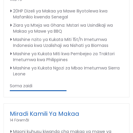
20HP Dizeli ya Makaa ya Mawe Iliyotolewa kwa
Mafanikio kwenda Senegal
Ziara ya Mteja wa Ghana: Mstari wa Usindikaji wa
Makaa ya Mawe ya BBQ
Mashine nzito ya Kukata Miti 15t/h Imetumwa
Indonesia kwa Uzalishaji wa Nishati ya Biomass
Mashine ya Kukata Miti kwa Pembejeo za Traktori
Imetumwa kwa Philippines
Mashine ya Kukata Ngozi za Mbao Imetumwa Sierra
Leone
Soma zaidi
Miradi Kamili Ya Makaa
14 Föremål
Maoni kuhusu kiwanda cha makaa ya mawe ya