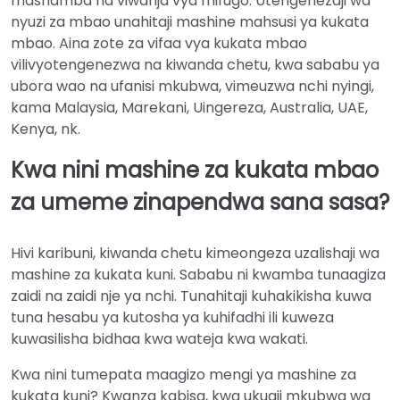
mashamba na viwanja vya mifugo. Utengenezaji wa
nyuzi za mbao unahitaji mashine mahsusi ya kukata
mbao. Aina zote za vifaa vya kukata mbao
vilivyotengenezwa na kiwanda chetu, kwa sababu ya
ubora wao na ufanisi mkubwa, vimeuzwa nchi nyingi,
kama Malaysia, Marekani, Uingereza, Australia, UAE,
Kenya, nk.
Kwa nini mashine za kukata mbao
za umeme zinapendwa sana sasa?
Hivi karibuni, kiwanda chetu kimeongeza uzalishaji wa
mashine za kukata kuni. Sababu ni kwamba tunaagiza
zaidi na zaidi nje ya nchi. Tunahitaji kuhakikisha kuwa
tuna hesabu ya kutosha ya kuhifadhi ili kuweza
kuwasilisha bidhaa kwa wateja kwa wakati.
Kwa nini tumepata maagizo mengi ya mashine za
kukata kuni? Kwanza kabisa, kwa ukuaji mkubwa wa