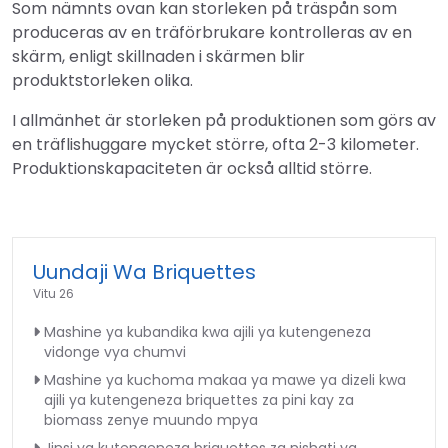
Som nämnts ovan kan storleken på träspån som
produceras av en träförbrukare kontrolleras av en
skärm, enligt skillnaden i skärmen blir
produktstorleken olika.
I allmänhet är storleken på produktionen som görs av
en träflishuggare mycket större, ofta 2-3 kilometer.
Produktionskapaciteten är också alltid större.
Uundaji Wa Briquettes
Vitu 26
Mashine ya kubandika kwa ajili ya kutengeneza
vidonge vya chumvi
Mashine ya kuchoma makaa ya mawe ya dizeli kwa
ajili ya kutengeneza briquettes za pini kay za
biomass zenye muundo mpya
Jinsi ya kutengeneza briquettes za nishati ya