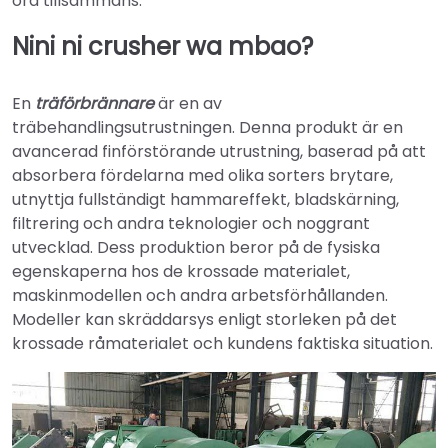
ord tillsammans.
Nini ni crusher wa mbao?
En
träförbrännare
är en av
träbehandlingsutrustningen. Denna produkt är en
avancerad finförstörande utrustning, baserad på att
absorbera fördelarna med olika sorters brytare,
utnyttja fullständigt hammareffekt, bladskärning,
filtrering och andra teknologier och noggrant
utvecklad. Dess produktion beror på de fysiska
egenskaperna hos de krossade materialet,
maskinmodellen och andra arbetsförhållanden.
Modeller kan skräddarsys enligt storleken på det
krossade råmaterialet och kundens faktiska situation.