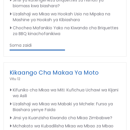
biomass kwa biashara?
Uzalishaji wa Mkaa wa Hookah Usio na Mipaka na
Mashine ya Hookah ya Kibiashara
Chochea Mafanikio Yako na Kiwanda cha Briquettes
za BBQ kinachofanikiwa
Soma zaidi
Kikaango Cha Makaa Ya Moto
Vitu 12
Kifuniko cha Mkaa wa Miti: Kufichua Uchawi wa Kijani
wa Asili
Uzalishaji wa Mkaa wa Mabaki ya Mchele: Fursa ya
Biashara yenye Faida
Jinsi ya Kuanzisha Kiwanda cha Mkaa Zimbabwe?
Mchakato wa Kubadilisha Mkaa wa Mbao za Mbao