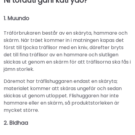
Ni tofauti gani kati yao?
1. Muundo
Träförbrukaren består av en skäryta, hammare och
skärm. När träet kommer in i matningen kapas det
först till tjocka träflisor med en kniv, därefter bryts
det till fina träflisor av en hammare och slutligen
skickas ut genom en skärm för att träflisorna ska fås i
jämn storlek.
Däremot har träflishuggaren endast en skäryta;
materialet kommer att skäras ungefär och sedan
skickas ut genom utloppet. Flishuggaren har inte
hammare eller en skärm, så produktstorleken är
mycket större.
2. Bidhaa