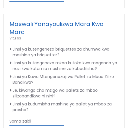
Maswali Yanayoulizwa Mara Kwa
Mara
Vitu 63
Jinsi ya kutengeneza briquettes za chumwa kwa
mashine ya briquetter?
Jinsi ya kutengeneza mkaa kutoka kwa maganda ya
nazi kwa kutumia mashine za kubadilisha?
Jinsi ya Kuwa Mtengenezaji wa Pallet za Mbao Zilizo
Bandikwa?
Je, kiwango cha mzigo wa pallets za mbao
zilizobandikwa ni nini?
Jinsi ya kudumisha mashine ya pallet ya mbao za
presha?
Soma zaidi