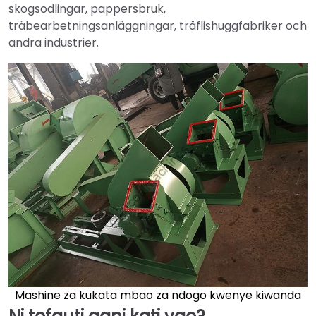
skogsodlingar, pappersbruk,
träbearbetningsanläggningar, träflishuggfabriker och
andra industrier.
Mashine za kukata mbao za ndogo kwenye kiwanda