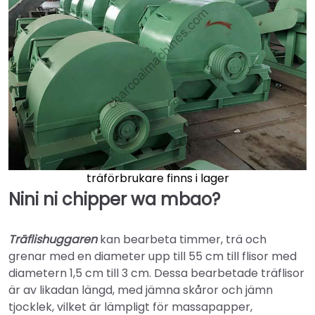
träförbrukare finns i lager
Nini ni chipper wa mbao?
Träflishuggaren
kan bearbeta timmer, trä och
grenar med en diameter upp till 55 cm till flisor med
diametern 1,5 cm till 3 cm. Dessa bearbetade träflisor
är av likadan längd, med jämna skåror och jämn
tjocklek, vilket är lämpligt för massapapper,