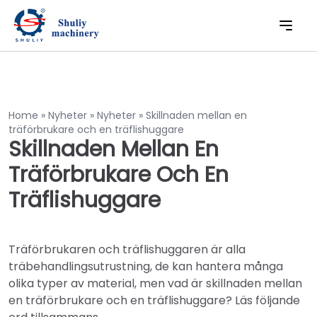
Home
»
Nyheter
»
Nyheter
»
Skillnaden mellan en
träförbrukare och en träflishuggare
Skillnaden Mellan En
Träförbrukare Och En
Träflishuggare
Träförbrukaren och träflishuggaren är alla
träbehandlingsutrustning, de kan hantera många
olika typer av material, men vad är skillnaden mellan
en träförbrukare och en träflishuggare? Läs följande