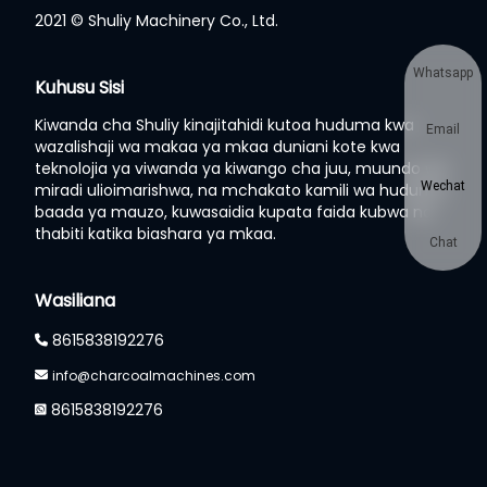
2021 © Shuliy Machinery Co., Ltd.
Whatsapp
Kuhusu Sisi
Kiwanda cha Shuliy kinajitahidi kutoa huduma kwa
Email
wazalishaji wa makaa ya mkaa duniani kote kwa
teknolojia ya viwanda ya kiwango cha juu, muundo wa
Wechat
miradi ulioimarishwa, na mchakato kamili wa huduma
baada ya mauzo, kuwasaidia kupata faida kubwa na
thabiti katika biashara ya mkaa.
Chat
Wasiliana
8615838192276
info@charcoalmachines.com
8615838192276