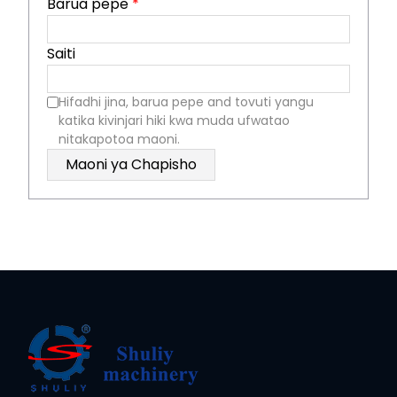
Barua pepe
*
Saiti
Hifadhi jina, barua pepe and tovuti yangu
katika kivinjari hiki kwa muda ufwatao
nitakapotoa maoni.