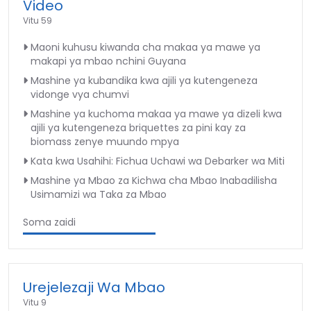
Video
Vitu 59
Maoni kuhusu kiwanda cha makaa ya mawe ya
makapi ya mbao nchini Guyana
Mashine ya kubandika kwa ajili ya kutengeneza
vidonge vya chumvi
Mashine ya kuchoma makaa ya mawe ya dizeli kwa
ajili ya kutengeneza briquettes za pini kay za
biomass zenye muundo mpya
Kata kwa Usahihi: Fichua Uchawi wa Debarker wa Miti
Mashine ya Mbao za Kichwa cha Mbao Inabadilisha
Usimamizi wa Taka za Mbao
Soma zaidi
Urejelezaji Wa Mbao
Vitu 9