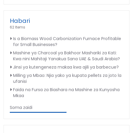
Habari
62 Items
Is a Biomass Wood Carbonization Furnace Profitable
for Small Businesses?
Mashine ya Charcoal ya Bakhoor Mashariki za Kati:
Kwa nini Mahitaji Yanakua Sana UAE & Saudi Arabia?
Jinsi ya kutengeneza makaa kwa ajili ya barbecue?
Milling ya Mbao: Njia yako ya kupata pellets za joto la
ufanisi
Faida na Fursa za Biashara na Mashine za Kunyosha
Mkaa
Soma zaidi