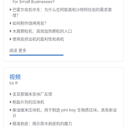
for Small Businesses?
巴霍尔炭机中东：为什么在阿联酋和沙特阿拉伯的需求激
增？
如何制作烧烤用炭？
木屑颗粒机：高效加热颗粒的入口
使用炭挤出机的盈利性和商机
阅读 更多
视频
59 件
圭亚那锯末炭块厂反馈
制盐片剂的压块机
柴油锯末压块机，用于制造 pini kay 生物质压块，具有新设
计
精准剥皮：揭示原木剥皮机的魔力