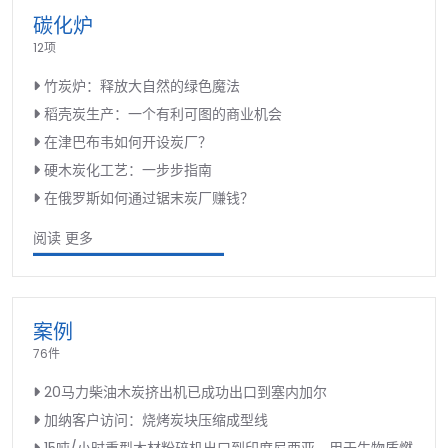
碳化炉
12项
竹炭炉：释放大自然的绿色魔法
稻壳炭生产：一个有利可图的商业机会
在津巴布韦如何开设炭厂？
硬木炭化工艺：一步步指南
在俄罗斯如何通过锯末炭厂赚钱？
阅读 更多
案例
76件
20马力柴油木炭挤出机已成功出口到塞内加尔
加纳客户访问：烧烤炭块压缩成型线
15吨/小时重型木材粉碎机出口到印度尼西亚，用于生物质燃