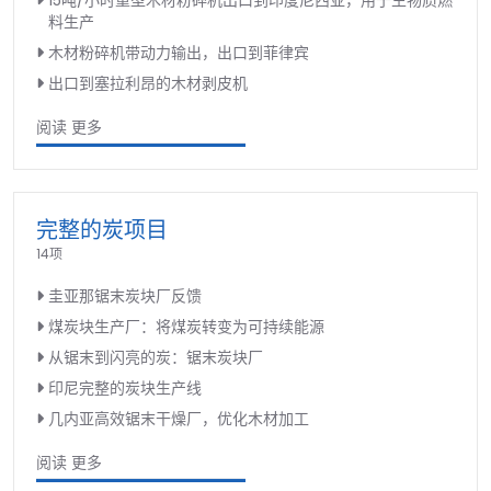
料生产
木材粉碎机带动力输出，出口到菲律宾
出口到塞拉利昂的木材剥皮机
阅读 更多
完整的炭项目
14项
圭亚那锯末炭块厂反馈
煤炭块生产厂：将煤炭转变为可持续能源
从锯末到闪亮的炭：锯末炭块厂
印尼完整的炭块生产线
几内亚高效锯末干燥厂，优化木材加工
阅读 更多