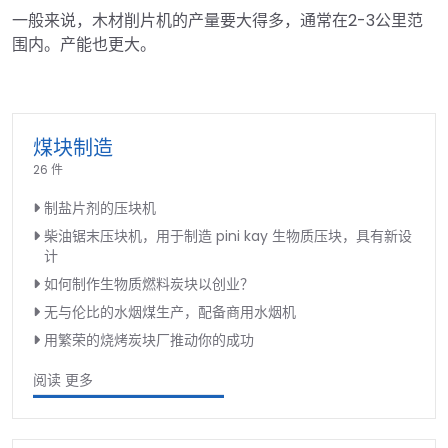
一般来说，木材削片机的产量要大得多，通常在2-3公里范
围内。产能也更大。
煤块制造
26 件
制盐片剂的压块机
柴油锯末压块机，用于制造 pini kay 生物质压块，具有新设
计
如何制作生物质燃料炭块以创业？
无与伦比的水烟煤生产，配备商用水烟机
用繁荣的烧烤炭块厂推动你的成功
阅读 更多