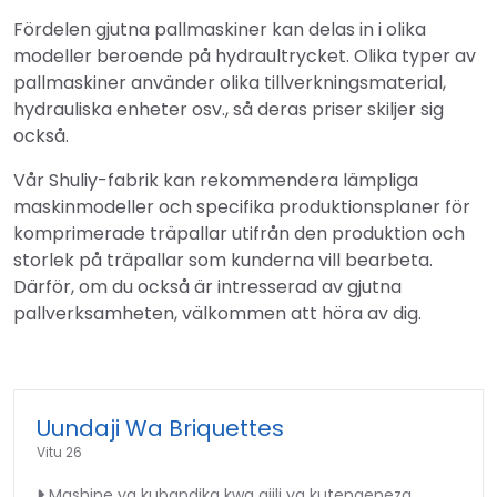
Fördelen gjutna pallmaskiner kan delas in i olika
modeller beroende på hydraultrycket. Olika typer av
pallmaskiner använder olika tillverkningsmaterial,
hydrauliska enheter osv., så deras priser skiljer sig
också.
Vår Shuliy-fabrik kan rekommendera lämpliga
maskinmodeller och specifika produktionsplaner för
komprimerade träpallar utifrån den produktion och
storlek på träpallar som kunderna vill bearbeta.
Därför, om du också är intresserad av gjutna
pallverksamheten, välkommen att höra av dig.
Uundaji Wa Briquettes
Vitu 26
Mashine ya kubandika kwa ajili ya kutengeneza