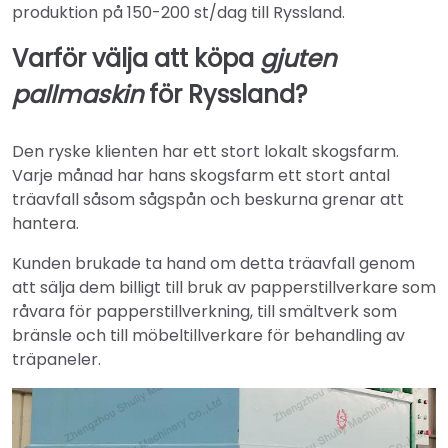
produktion på 150-200 st/dag till Ryssland.
Varför välja att köpa
gjuten
pallmaskin
för Ryssland?
Den ryske klienten har ett stort lokalt skogsfarm.
Varje månad har hans skogsfarm ett stort antal
träavfall såsom sågspån och beskurna grenar att
hantera.
Kunden brukade ta hand om detta träavfall genom
att sälja dem billigt till bruk av papperstillverkare som
råvara för papperstillverkning, till smältverk som
bränsle och till möbeltillverkare för behandling av
träpaneler.