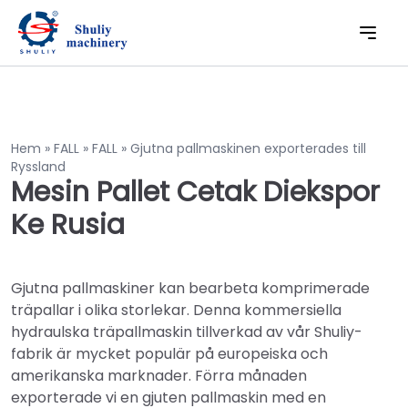
Hem
»
FALL
»
FALL
»
Gjutna pallmaskinen exporterades till
Ryssland
Mesin Pallet Cetak Diekspor
Ke Rusia
Gjutna pallmaskiner kan bearbeta komprimerade
träpallar i olika storlekar. Denna kommersiella
hydraulska träpallmaskin tillverkad av vår Shuliy-
fabrik är mycket populär på europeiska och
amerikanska marknader. Förra månaden
exporterade vi en gjuten pallmaskin med en