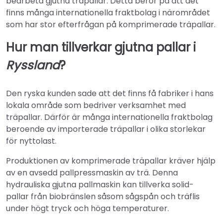
bearbeta gjutna träpallar. Detta beror på att det
finns många internationella fraktbolag i närområdet
som har stor efterfrågan på komprimerade träpallar.
Hur man tillverkar gjutna pallar i
Ryssland
?
Den ryska kunden sade att det finns få fabriker i hans
lokala område som bedriver verksamhet med
träpallar. Därför är många internationella fraktbolag
beroende av importerade träpallar i olika storlekar
för nyttolast.
Produktionen av komprimerade träpallar kräver hjälp
av en avsedd pallpressmaskin av trä. Denna
hydrauliska gjutna pallmaskin kan tillverka solid-
pallar från biobränslen såsom sågspån och träflis
under högt tryck och höga temperaturer.