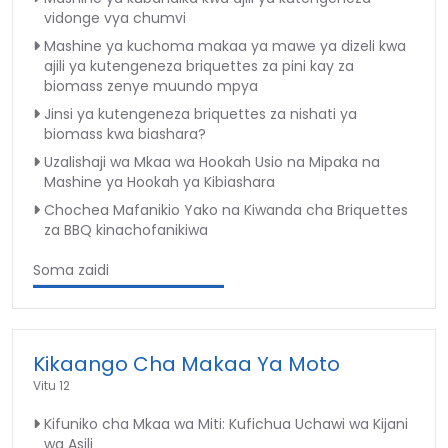
vidonge vya chumvi
Mashine ya kuchoma makaa ya mawe ya dizeli kwa
ajili ya kutengeneza briquettes za pini kay za
biomass zenye muundo mpya
Jinsi ya kutengeneza briquettes za nishati ya
biomass kwa biashara?
Uzalishaji wa Mkaa wa Hookah Usio na Mipaka na
Mashine ya Hookah ya Kibiashara
Chochea Mafanikio Yako na Kiwanda cha Briquettes
za BBQ kinachofanikiwa
Soma zaidi
Kikaango Cha Makaa Ya Moto
Vitu 12
Kifuniko cha Mkaa wa Miti: Kufichua Uchawi wa Kijani
wa Asili