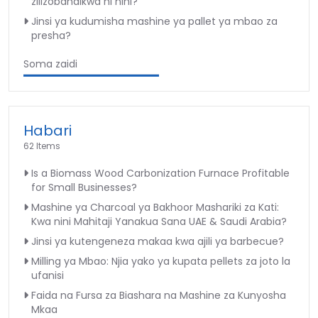
zilizobandikwa ni nini?
Jinsi ya kudumisha mashine ya pallet ya mbao za
presha?
Soma zaidi
Habari
62 Items
Is a Biomass Wood Carbonization Furnace Profitable
for Small Businesses?
Mashine ya Charcoal ya Bakhoor Mashariki za Kati:
Kwa nini Mahitaji Yanakua Sana UAE & Saudi Arabia?
Jinsi ya kutengeneza makaa kwa ajili ya barbecue?
Milling ya Mbao: Njia yako ya kupata pellets za joto la
ufanisi
Faida na Fursa za Biashara na Mashine za Kunyosha
Mkaa