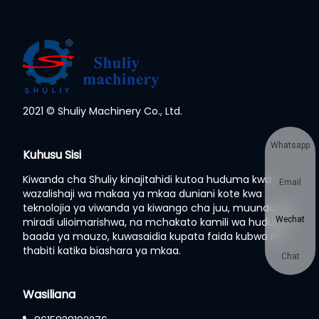
2021 © Shuliy Machinery Co., Ltd.
Whatsapp
Kuhusu Sisi
Kiwanda cha Shuliy kinajitahidi kutoa huduma kwa
Email
wazalishaji wa makaa ya mkaa duniani kote kwa
teknolojia ya viwanda ya kiwango cha juu, muundo wa
Wechat
miradi ulioimarishwa, na mchakato kamili wa huduma
baada ya mauzo, kuwasaidia kupata faida kubwa na
thabiti katika biashara ya mkaa.
Chat
Wasiliana