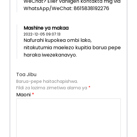
WeChat? Eller vänligen kontakta mig via
WhatsApp/WeChat: 8615838192276
Mashine ya makaa
2022-12-05 09:07:13
Nafurahi kupokea ombi lako,
nitakutumia maelezo kupitia barua pepe
haraka iwezekanavyo.
Toa Jibu
Barua-pepe haitachapishwa.
Fildi za lazima zimetiwa alama ya
*
Maoni
*