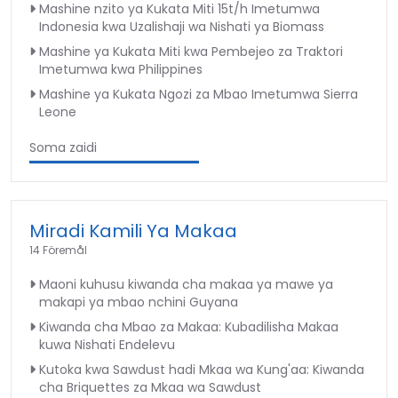
Mashine nzito ya Kukata Miti 15t/h Imetumwa
Indonesia kwa Uzalishaji wa Nishati ya Biomass
Mashine ya Kukata Miti kwa Pembejeo za Traktori
Imetumwa kwa Philippines
Mashine ya Kukata Ngozi za Mbao Imetumwa Sierra
Leone
Soma zaidi
Miradi Kamili Ya Makaa
14 Föremål
Maoni kuhusu kiwanda cha makaa ya mawe ya
makapi ya mbao nchini Guyana
Kiwanda cha Mbao za Makaa: Kubadilisha Makaa
kuwa Nishati Endelevu
Kutoka kwa Sawdust hadi Mkaa wa Kung'aa: Kiwanda
cha Briquettes za Mkaa wa Sawdust