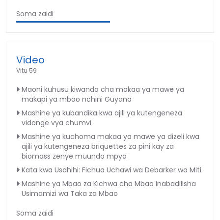
Soma zaidi
Video
Vitu 59
Maoni kuhusu kiwanda cha makaa ya mawe ya
makapi ya mbao nchini Guyana
Mashine ya kubandika kwa ajili ya kutengeneza
vidonge vya chumvi
Mashine ya kuchoma makaa ya mawe ya dizeli kwa
ajili ya kutengeneza briquettes za pini kay za
biomass zenye muundo mpya
Kata kwa Usahihi: Fichua Uchawi wa Debarker wa Miti
Mashine ya Mbao za Kichwa cha Mbao Inabadilisha
Usimamizi wa Taka za Mbao
Soma zaidi