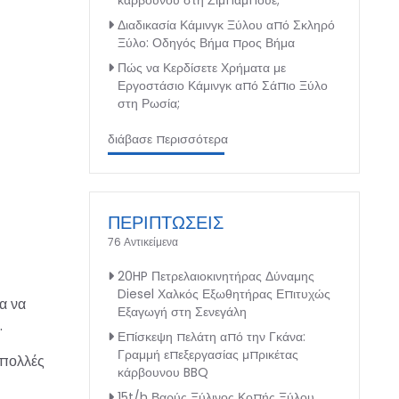
κάρβουνου στη Ζιμπάμπουε;
Διαδικασία Κάμινγκ Ξύλου από Σκληρό
Ξύλο: Οδηγός Βήμα προς Βήμα
Πώς να Κερδίσετε Χρήματα με
Εργοστάσιο Κάμινγκ από Σάπιο Ξύλο
στη Ρωσία;
διάβασε περισσότερα
ΠΕΡΙΠΤΩΣΕΙΣ
76 Αντικείμενα
20HP Πετρελαιοκινητήρας Δύναμης
Diesel Χαλκός Εξωθητήρας Επιτυχώς
α να
Εξαγωγή στη Σενεγάλη
.
Επίσκεψη πελάτη από την Γκάνα:
Γραμμή επεξεργασίας μπρικέτας
 πολλές
κάρβουνου BBQ
15t/h Βαρύς Ξύλινος Κοπής Ξύλου