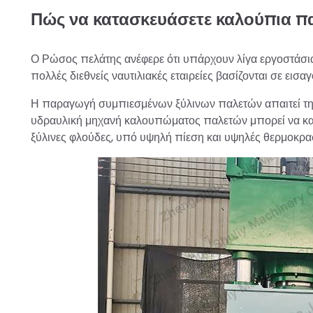
Πώς να κατασκευάσετε καλούπια π
Ο Ρώσος πελάτης ανέφερε ότι υπάρχουν λίγα εργοστάσια
πολλές διεθνείς ναυτιλιακές εταιρείες βασίζονται σε εισ
Η παραγωγή συμπιεσμένων ξύλινων παλετών απαιτεί τη β
υδραυλική μηχανή καλουπώματος παλετών μπορεί να κατ
ξύλινες φλούδες, υπό υψηλή πίεση και υψηλές θερμοκρασ