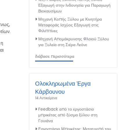
Εξαγωγή στην Ινδονησία για Παραγωγή
Βιοκαυσίμων
Μηχανή Κοπής Ξύλου με Κινητήρα
ένως,
Μεταφοράς Ισχύος Εξαγωγή στις
Φιλιππίνες
τίων.
Μηχανή Απομάκρυνσης Φλοιού Ξύλου
 η
για Ξυλεία στη Σιέρα Λεόνε
αι
διάβασε περισσότερα
Ολοκληρωμένα Έργα
Κάρβουνου
14 Αντικείμενα
Feedback από το εργοστάσιο
μπρικέτας από ξύσμα ξύλου στη
Γουιάνα
Εργοστάσιο Μπρικέτας: Μετατροπή του