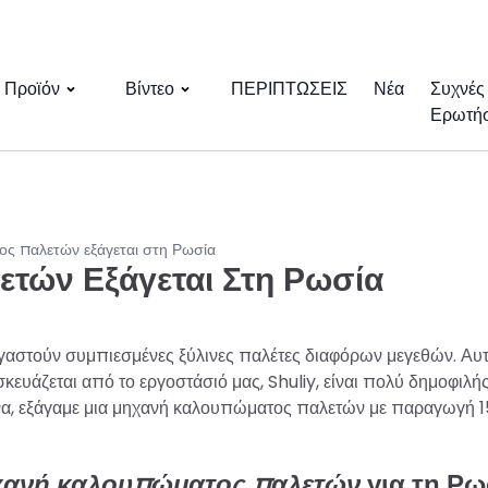
Προϊόν
Βίντεο
ΠΕΡΙΠΤΩΣΕΙΣ
Νέα
Συχνές
Ερωτήσ
ς παλετών εξάγεται στη Ρωσία
τών Εξάγεται Στη Ρωσία
αστούν συμπιεσμένες ξύλινες παλέτες διαφόρων μεγεθών. Αυτ
υάζεται από το εργοστάσιό μας, Shuliy, είναι πολύ δημοφιλής
ήνα, εξάγαμε μια μηχανή καλουπώματος παλετών με παραγωγή 
χανή καλουπώματος παλετών
για τη Ρω