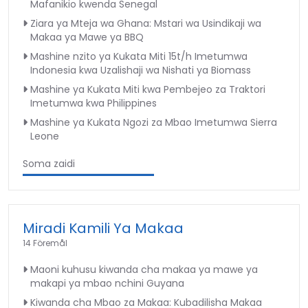
Mafanikio kwenda Senegal
Ziara ya Mteja wa Ghana: Mstari wa Usindikaji wa
Makaa ya Mawe ya BBQ
Mashine nzito ya Kukata Miti 15t/h Imetumwa
Indonesia kwa Uzalishaji wa Nishati ya Biomass
Mashine ya Kukata Miti kwa Pembejeo za Traktori
Imetumwa kwa Philippines
Mashine ya Kukata Ngozi za Mbao Imetumwa Sierra
Leone
Soma zaidi
Miradi Kamili Ya Makaa
14 Föremål
Maoni kuhusu kiwanda cha makaa ya mawe ya
makapi ya mbao nchini Guyana
Kiwanda cha Mbao za Makaa: Kubadilisha Makaa