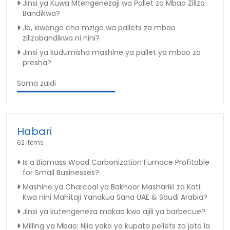
Jinsi ya Kuwa Mtengenezaji wa Pallet za Mbao Zilizo
Bandikwa?
Je, kiwango cha mzigo wa pallets za mbao
zilizobandikwa ni nini?
Jinsi ya kudumisha mashine ya pallet ya mbao za
presha?
Soma zaidi
Habari
62 Items
Is a Biomass Wood Carbonization Furnace Profitable
for Small Businesses?
Mashine ya Charcoal ya Bakhoor Mashariki za Kati:
Kwa nini Mahitaji Yanakua Sana UAE & Saudi Arabia?
Jinsi ya kutengeneza makaa kwa ajili ya barbecue?
Milling ya Mbao: Njia yako ya kupata pellets za joto la