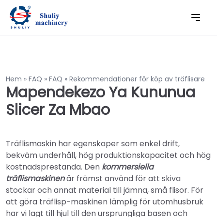
Hem
»
FAQ
»
FAQ
»
Rekommendationer för köp av träflisare
Mapendekezo Ya Kununua
Slicer Za Mbao
Träflismaskin har egenskaper som enkel drift,
bekväm underhåll, hög produktionskapacitet och hög
kostnadsprestanda. Den
kommersiella
träflismaskinen
är främst använd för att skiva
stockar och annat material till jämna, små flisor. För
att göra träflisp-maskinen lämplig för utomhusbruk
har vi lagt till hjul till den ursprungliga basen och