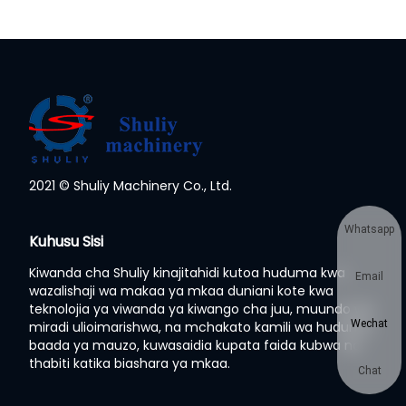
2021 © Shuliy Machinery Co., Ltd.
Whatsapp
Kuhusu Sisi
Kiwanda cha Shuliy kinajitahidi kutoa huduma kwa
Email
wazalishaji wa makaa ya mkaa duniani kote kwa
teknolojia ya viwanda ya kiwango cha juu, muundo wa
Wechat
miradi ulioimarishwa, na mchakato kamili wa huduma
baada ya mauzo, kuwasaidia kupata faida kubwa na
thabiti katika biashara ya mkaa.
Chat