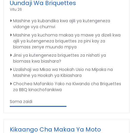
Uundaji Wa Briquettes
Vitu 26
Mashine ya kubandika kwa ajili ya kutengeneza
vidonge vya chumvi
Mashine ya kuchoma makaa ya mawe ya dizeli kwa
ajili ya kutengeneza briquettes za pini kay za
biomass zenye muundo mpya
Jinsi ya kutengeneza briquettes za nishati ya
biomass kwa biashara?
Uzalishaji wa Mkaa wa Hookah Usio na Mipaka na
Mashine ya Hookah ya Kibiashara
Chochea Mafanikio Yako na Kiwanda cha Briquettes
za BBQ kinachofanikiwa
Soma zaidi
Kikaango Cha Makaa Ya Moto