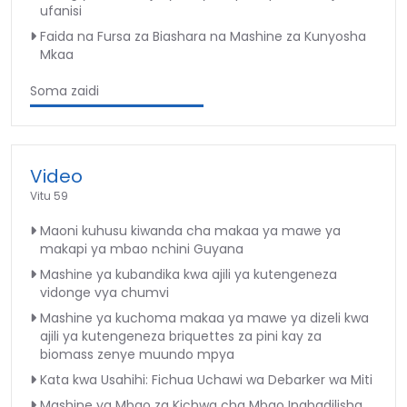
ufanisi
Faida na Fursa za Biashara na Mashine za Kunyosha
Mkaa
Soma zaidi
Video
Vitu 59
Maoni kuhusu kiwanda cha makaa ya mawe ya
makapi ya mbao nchini Guyana
Mashine ya kubandika kwa ajili ya kutengeneza
vidonge vya chumvi
Mashine ya kuchoma makaa ya mawe ya dizeli kwa
ajili ya kutengeneza briquettes za pini kay za
biomass zenye muundo mpya
Kata kwa Usahihi: Fichua Uchawi wa Debarker wa Miti
Mashine ya Mbao za Kichwa cha Mbao Inabadilisha