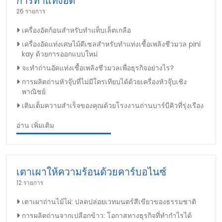
การทำแท่งอัด
26 รายการ
เครื่องอัดก้อนสำหรับทำแท็บเล็ตเกลือ
เครื่องอัดแท่งเศษไม้ดีเซลสำหรับทำแท่งเชื้อเพลิงชีวมวล pini
kay ด้วยการออกแบบใหม่
จะทำถ่านอัดแท่งเชื้อเพลิงชีวมวลเพื่อธุรกิจอย่างไร?
การผลิตถ่านหัวจุ๊บที่ไม่มีใครเทียบได้ด้วยเครื่องหัวจุ๊บเชิง
พาณิชย์
เติมเต็มความสำเร็จของคุณด้วยโรงงานถ่านบาร์บีคิวที่รุ่งเรือง
อ่าน เพิ่มเติม
เตาเผาให้ความร้อนด้วยคาร์บอไนซ์
12 รายการ
เตาเผาถ่านไม้ไผ่: ปลดปล่อยเวทมนตร์สีเขียวของธรรมชาติ
การผลิตถ่านจากเปลือกข้าว: โอกาสทางธุรกิจที่ทำกำไรได้