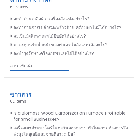
คำถามที่พบบ่อย
63 รายการ
จะทำถ่านเกลือด้วยเครื่องอัดแท่งอย่างไร?
จะทำถ่านจากเปลือกมะพร้าวด้วยเครื่องเผาไหม้ได้อย่างไร?
จะเป็นผู้ผลิตพาเลทไม้บีบอัดได้อย่างไร?
มาตรฐานรับน้ำหนักของพาเลทไม้อัดแน่นคืออะไร?
จะบำรุงรักษาเครื่องอัดพาเลทไม้ได้อย่างไร?
อ่าน เพิ่มเติม
ข่าวสาร
62 Items
Is a Biomass Wood Carbonization Furnace Profitable
for Small Businesses?
เครื่องเผาถ่านบาโคร์ในตะวันออกกลาง: ทำไมความต้องการจึง
พุ่งสูงในยูเออีและซาอุดีอาระเบีย?