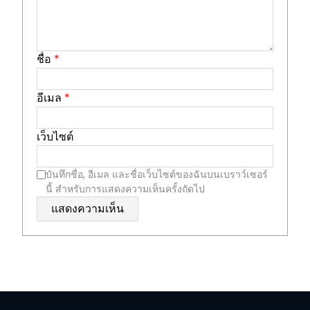
ชื่อ
*
อีเมล
*
เว็บไซต์
บันทึกชื่อ, อีเมล และชื่อเว็บไซต์ของฉันบนเบราว์เซอร์
นี้ สำหรับการแสดงความเห็นครั้งถัดไป