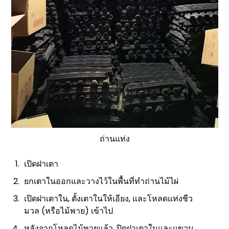
ถ่านแท่ง
เปิดฝาเตา
ยกเตาในออกและวางไว้ในพื้นที่ทำถ่านไม้ไผ่
เปิดฝาเตาใน, ตั้งเตาในให้เอียง, และโหลดแท่งชีว
มวล (หรือไม้พาย) เข้าไป
หลังจากโหลดไม้พายแล้ว, ปิดฝาเตาในและแขวน