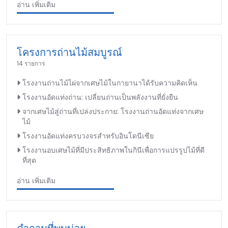
อ่าน เพิ่มเติม
โครงการถ่านไม้สมบูรณ์
14 รายการ
โรงงานถ่านไม้ไผ่จากเศษไม้ในกายานาได้รับความคิดเห็น
โรงงานอัดแท่งถ่าน: เปลี่ยนถ่านเป็นพลังงานที่ยั่งยืน
จากเศษไม้สู่ถ่านที่เปล่งประกาย: โรงงานถ่านอัดแท่งจากเศษ
ไม้
โรงงานอัดแท่งครบวงจรสำหรับอินโดนีเซีย
โรงงานอบเศษไม้ที่มีประสิทธิภาพในกินีเพื่อการแปรรูปไม้ที่ดี
ที่สุด
อ่าน เพิ่มเติม