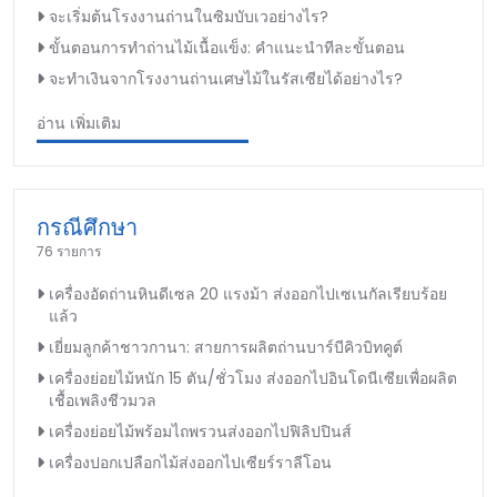
จะเริ่มต้นโรงงานถ่านในซิมบับเวอย่างไร?
ขั้นตอนการทำถ่านไม้เนื้อแข็ง: คำแนะนำทีละขั้นตอน
จะทำเงินจากโรงงานถ่านเศษไม้ในรัสเซียได้อย่างไร?
อ่าน เพิ่มเติม
กรณีศึกษา
76 รายการ
เครื่องอัดถ่านหินดีเซล 20 แรงม้า ส่งออกไปเซเนกัลเรียบร้อย
แล้ว
เยี่ยมลูกค้าชาวกานา: สายการผลิตถ่านบาร์บีคิวบิทคูต์
เครื่องย่อยไม้หนัก 15 ตัน/ชั่วโมง ส่งออกไปอินโดนีเซียเพื่อผลิต
เชื้อเพลิงชีวมวล
เครื่องย่อยไม้พร้อมไถพรวนส่งออกไปฟิลิปปินส์
เครื่องปอกเปลือกไม้ส่งออกไปเซียร์ราลีโอน