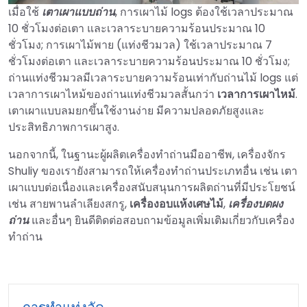
เมื่อใช้
เตาเผาแบบถ่าน
, การเผาไม้ logs ต้องใช้เวลาประมาณ
10 ชั่วโมงต่อเตา และเวลาระบายความร้อนประมาณ 10
ชั่วโมง; การเผาไม้พาย (แท่งชีวมวล) ใช้เวลาประมาณ 7
ชั่วโมงต่อเตา และเวลาระบายความร้อนประมาณ 10 ชั่วโมง;
ถ่านแท่งชีวมวลมีเวลาระบายความร้อนเท่ากับถ่านไม้ logs แต่
เวลาการเผาไหม้ของถ่านแท่งชีวมวลสั้นกว่า
เวลาการเผาไหม้
.
เตาเผาแบบลมยกขึ้นใช้งานง่าย มีความปลอดภัยสูงและ
ประสิทธิภาพการเผาสูง.
นอกจากนี้, ในฐานะผู้ผลิตเครื่องทำถ่านมืออาชีพ, เครื่องจักร
Shuliy ของเรายังสามารถให้เครื่องทำถ่านประเภทอื่น เช่น เตา
เผาแบบต่อเนื่องและเครื่องสนับสนุนการผลิตถ่านที่มีประโยชน์
เช่น สายพานลำเลียงสกรู,
เครื่องอบแห้งเศษไม้
,
เครื่องบดผง
ถ่าน
และอื่นๆ ยินดีติดต่อสอบถามข้อมูลเพิ่มเติมเกี่ยวกับเครื่อง
ทำถ่าน