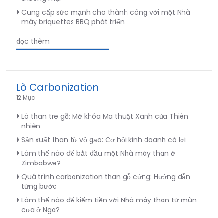
Cung cấp sức mạnh cho thành công với một Nhà
máy briquettes BBQ phát triển
đọc thêm
Lò Carbonization
12 Mục
Lò than tre gỗ: Mở khóa Ma thuật Xanh của Thiên
nhiên
Sản xuất than từ vỏ gạo: Cơ hội kinh doanh có lợi
Làm thế nào để bắt đầu một Nhà máy than ở
Zimbabwe?
Quá trình carbonization than gỗ cứng: Hướng dẫn
từng bước
Làm thế nào để kiếm tiền với Nhà máy than từ mùn
cưa ở Nga?