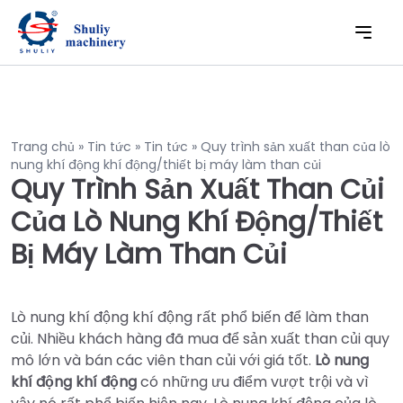
Trang chủ
»
Tin tức
»
Tin tức
»
Quy trình sản xuất than của lò
nung khí động khí động/thiết bị máy làm than củi
Quy Trình Sản Xuất Than Củi
Của Lò Nung Khí Động/thiết
Bị Máy Làm Than Củi
Lò nung khí động khí động rất phổ biến để làm than
củi. Nhiều khách hàng đã mua để sản xuất than củi quy
mô lớn và bán các viên than củi với giá tốt.
Lò nung
khí động khí động
có những ưu điểm vượt trội và vì