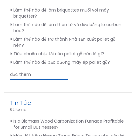
Làm thế nào để làm briquettes muối với máy
briquetter?
Làm thế nào để làm than từ vỏ dừa bằng lò carbon
hóa?
Làm thế nào để trở thành Nhà sản xuất pallet gỗ
nén?
Tiêu chuẩn chịu tải của pallet gỗ nén là gì?
Làm thế nào để bảo dưỡng máy ép pallet gỗ?
đọc thêm
Tin Tức
62 Items
Is a Biomass Wood Carbonization Furnace Profitable
for Small Businesses?
Máy đốt trầm Hương Trung Đông: Tại sao nhu cầu lại