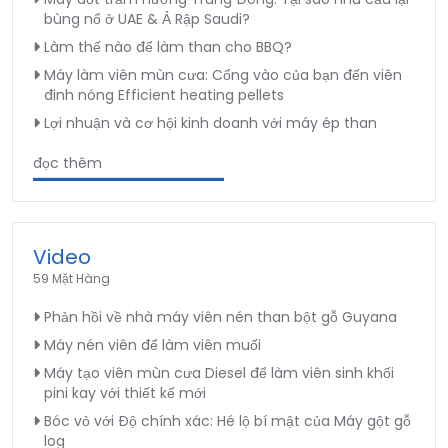
bùng nổ ở UAE & Ả Rập Saudi?
Làm thế nào để làm than cho BBQ?
Máy làm viên mùn cưa: Cổng vào của bạn đến viên
đinh nóng Efficient heating pellets
Lợi nhuận và cơ hội kinh doanh với máy ép than
đọc thêm
Video
59 Mặt Hàng
Phản hồi về nhà máy viên nén than bột gỗ Guyana
Máy nén viên để làm viên muối
Máy tạo viên mùn cưa Diesel để làm viên sinh khối
pini kay với thiết kế mới
Bóc vỏ với Độ chính xác: Hé lộ bí mật của Máy gột gỗ
log