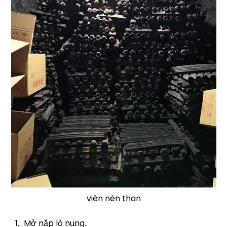
viên nén than
Mở nắp lò nung.