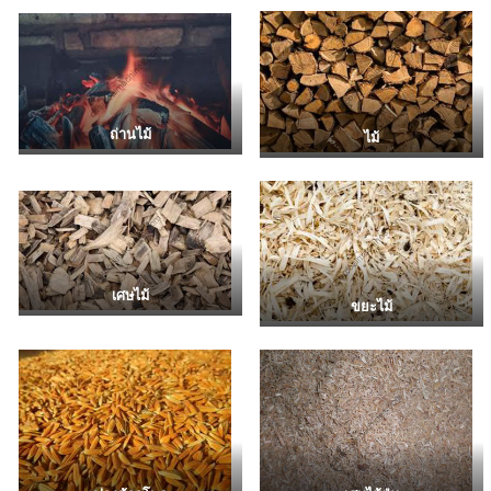
ถ่านไม้
ไม้
เศษไม้
ขยะไม้