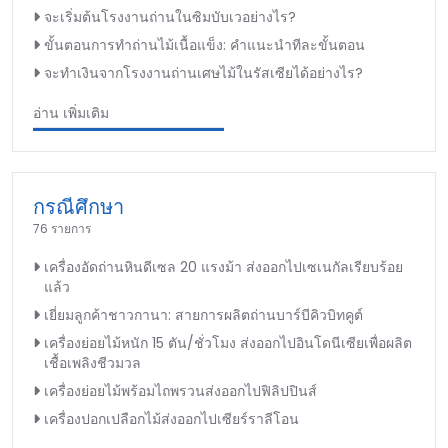
จะเริ่มต้นโรงงานถ่านในซิมบับเวอย่างไร?
ขั้นตอนการทำถ่านไม้เนื้อแข็ง: คำแนะนำทีละขั้นตอน
จะทำเงินจากโรงงานถ่านเศษไม้ในรัสเซียได้อย่างไร?
อ่าน เพิ่มเติม
กรณีศึกษา
76 รายการ
เครื่องอัดถ่านหินดีเซล 20 แรงม้า ส่งออกไปเซเนกัลเรียบร้อย
แล้ว
เยี่ยมลูกค้าชาวกานา: สายการผลิตถ่านบาร์บีคิวบิทคูต์
เครื่องย่อยไม้หนัก 15 ตัน/ชั่วโมง ส่งออกไปอินโดนีเซียเพื่อผลิต
เชื้อเพลิงชีวมวล
เครื่องย่อยไม้พร้อมไถพรวนส่งออกไปฟิลิปปินส์
เครื่องปอกเปลือกไม้ส่งออกไปเซียร์ราลีโอน