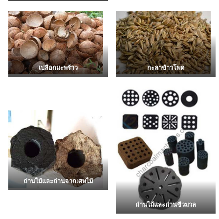
เปลือกมะพร้าว
กะลาข้าวโพด
ถ่านไม้และถ่านจากเศษไม้
ถ่านไม้และถ่านชีวมวล