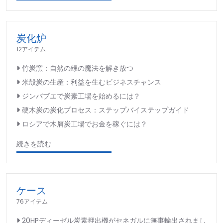
炭化炉
12アイテム
竹炭窯：自然の緑の魔法を解き放つ
米殻炭の生産：利益を生むビジネスチャンス
ジンバブエで炭素工場を始めるには？
硬木炭の炭化プロセス：ステップバイステップガイド
ロシアで木屑炭工場でお金を稼ぐには？
続きを読む
ケース
76アイテム
20HPディーゼル炭素押出機がセネガルに無事輸出されまし