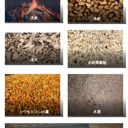
木炭
木材
木片
木材廃棄物
トウモロコシの藁
木屑