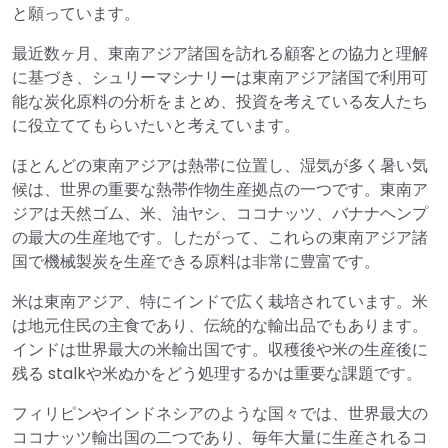
と願っています。
最近数ヶ月、東南アジア諸国を訪れる顧客との協力と理解
に基づき、シュリーマシナリーは東南アジア諸国で利用可
能な炭化原料の分析をまとめ、投資を考えている友人たち
に役立ててもらいたいと考えています。
ほとんどの東南アジアは熱帯に位置し、湿気が多く暑い気
候は、世界の重要な熱帯作物生産拠点の一つです。東南ア
ジアは天然ゴム、米、油ヤシ、ココナッツ、バナナヘンプ
の最大の生産地です。したがって、これらの東南アジア諸
国で機械製炭を生産できる原料は非常に豊富です。
米は東南アジア、特にインドで広く栽培されています。米
は地元住民の主食であり、伝統的な輸出品でもあります。
インドは世界最大の米輸出国です。収穫後や米の生産後に
残る stalkや米ぬかをどう処理するかは重要な課題です。
フィリピンやインドネシアのような国々では、世界最大の
ココナッツ輸出国の二つであり、毎年大量に生産されるコ