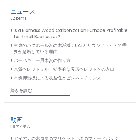
ニュース
62 Items
Is a Biomass Wood Carbonization Furnace Profitable
for Small Businesses?
中東のバクホール炭の木炭機：UAEとサウジアラビアで需
要が急増している理由
バーベキュー用木炭の作り方
木質ペレットミル：効率的な暖房ペレットへの入口
木炭押出機による収益性とビジネスチャンス
続きを読む
動画
59アイテム
ガイアナの木屑炭のブリケット工場のフィードバック