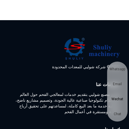
2021 © شركة شوليي للمعدات المحدودة
Whatsapp
معلومات عنا
Email
تلتزم مصنع شوليي بتقديم خدمات لمعالجي الفحم حول العالم
Wechat
باستخدام تكنولوجيا صناعية عالية الجودة، وتصميم مشاريع ناضج،
وعملية خدمة ما بعد البيع كاملة، لمساعدتهم على تحقيق أرباح
ضخمة ومستقرة في أعمال الفحم
Chat