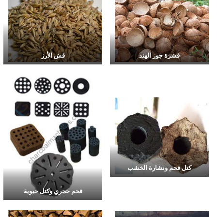
قشرة جوز الهند
قش الأرز
كتل فحم ونشارة الخشب
فحم حجري وكتل حيوية