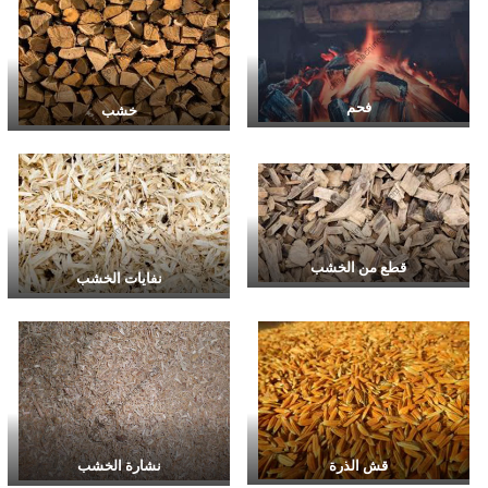
فحم
خشب
قطع من الخشب
نفايات الخشب
قش الذرة
نشارة الخشب