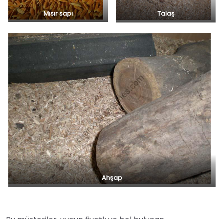
Mısır sapı
Talaş
Ahşap