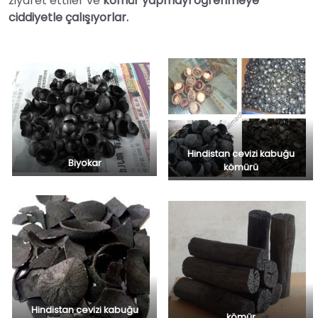
ziyaret ettiler ve
kömür yapmayı öğrenmeye
ciddiyetle çalışıyorlar.
Hindistan cevizi kabuğu
Biyokar
kömürü
Hindistan cevizi kabuğu
kömür