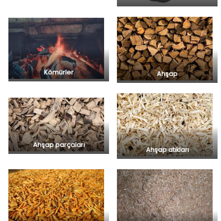
Kömürler
Ahşap
Ahşap parçaları
Ahşap atıkları