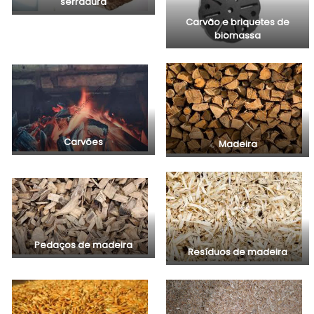
serradura
Carvão e briquetes de
biomassa
Carvões
Madeira
Pedaços de madeira
Resíduos de madeira