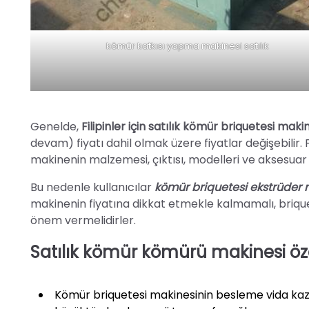
kömür katkısı yapma makinesi satılık
Genelde,
Filipinler için satılık kömür briquetesi maki
devam) fiyatı dahil olmak üzere fiyatlar değişebilir. Fa
makinenin malzemesi, çıktısı, modelleri ve aksesuar s
Bu nedenle kullanıcılar
kömür briquetesi ekstrüder 
makinenin fiyatına dikkat etmekle kalmamalı, briqu
önem vermelidirler.
Satılık kömür kömürü makinesi özel
Kömür briquetesi makinesinin besleme vida kazan