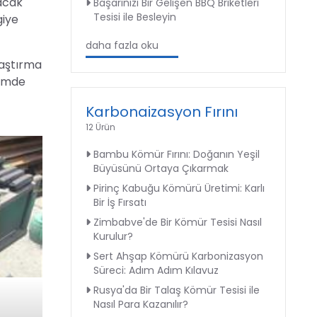
nacak
Başarınızı Bir Gelişen BBQ Briketleri
Tesisi ile Besleyin
giye
daha fazla oku
laştırma
nemde
Karbonaizasyon Fırını
12 Ürün
Bambu Kömür Fırını: Doğanın Yeşil
Büyüsünü Ortaya Çıkarmak
Pirinç Kabuğu Kömürü Üretimi: Karlı
Bir İş Fırsatı
Zimbabve'de Bir Kömür Tesisi Nasıl
Kurulur?
Sert Ahşap Kömürü Karbonizasyon
Süreci: Adım Adım Kılavuz
Rusya'da Bir Talaş Kömür Tesisi ile
Nasıl Para Kazanılır?