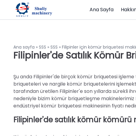
Ana Sayfa
Hakkı
Ana sayfa
»
SSS
»
SSS
»
Filipinler için kömür briquetesi makin
Filipinler'de Satılık Kömür B
Şu anda Filipinler'de birçok kömür briquetesi işleme 
briqueteleri ve nargile kömür briquetelerini işlemekt
tarafından üretilen Filipinler'e son yıllarda sürekli ihr
nedeniyle bizim kömür briquetleşme makinelerimiz Fili
endüstriyel kömür briquetesi makinesinin fiyatı nedi
Filipinler'de satılık kömür kömürü 