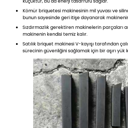
küçüktür, bu da enerji tasarrufu sağlar.
Kömür briquetesi makinesinin mil yuvası ve silin
bunun sayesinde geri itişe dayanarak makinenin ç
Sızdırmazlık gerektiren makinelerin parçaları ar
makinenin kendisi temiz kalır.
Satılık briquet makinesi V-kayışı tarafından çalış
sürecinin güvenliğini sağlamak için bir aşırı yük