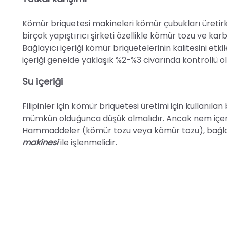
Kömür briquetesi makineleri kömür çubukları üretir
birçok yapıştırıcı şirketi özellikle kömür tozu ve kar
Bağlayıcı içeriği kömür briquetelerinin kalitesini etk
içeriği genelde yaklaşık %2-%3 civarında kontrollü ol
Su içeriği
Filipinler için kömür briquetesi üretimi için kullanıla
mümkün olduğunca düşük olmalıdır. Ancak nem içeriği
Hammaddeler (kömür tozu veya kömür tozu), bağlayıc
makinesi
ile işlenmelidir.