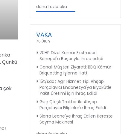
daha fazla oku
VAKA
76 Ürün
20HP Dizel Kömür Ekstrüderi
brika
Senegal'a Başarıyla İhrac edildi
r. Çünkü
Ganalı Müşteri Ziyareti: BBQ Kömür
Briquetting İşleme Hattı
15t/saat Ağır Hizmet Tipi Ahşap
Parçalayıcı Endonezya'ya Biyokütle
a çok
Yakıt Üretimi için İhraç Edildi
Güç Çıkışlı Traktör ile Ahşap
Parçalayıcı Filipinler'e İhraç Edildi
Sierra Leone'ye İhraç Edilen Kereste
Soyma Makinesi
ncı