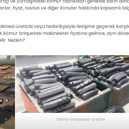
tiçi ve yurtdışındaki kömür fabrikaları genelde satın alı
arlar, fiyat, navlun ve diğer konular hakkında kapsamlı bil
inesi üreticisi veya tedarikçisiyle iletişime geçerek karşı
ılık kömür briquetesi makinesinin fiyatına gelince, aynı dö
ilir. Neden?
kömür-briquetesi-üretimi