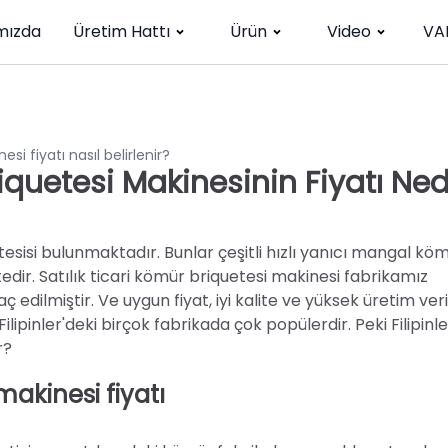
mızda
Üretim Hattı
Ürün
Video
VA
esi fiyatı nasıl belirlenir?
riquetesi Makinesinin Fiyatı Ned
tesisi bulunmaktadır. Bunlar çeşitli hızlı yanıcı mangal kö
edir. Satılık ticari kömür briquetesi makinesi fabrikamız
aç edilmiştir. Ve uygun fiyat, iyi kalite ve yüksek üretim veri
pinler'deki birçok fabrikada çok popülerdir. Peki Filipinle
r?
makinesi fiyatı