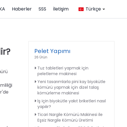
KA
Haberler
SSS
İletişim
Türkçe
ir?
Pelet Yapımı
26 Ürün
Tuz tabletleri yapmak için
mürü
peletleme makinesi
Yeni tasarımlarla pini kay biyokütle
mliliği
kömürü yapmak için dizel talaş
r'de
kömürleme makinesi
İş için biyokütle yakıt briketleri nasıl
yapılır?
Ticari Nargile Kömürü Makinesi ile
Eşsiz Nargile Kömürü Üretimi