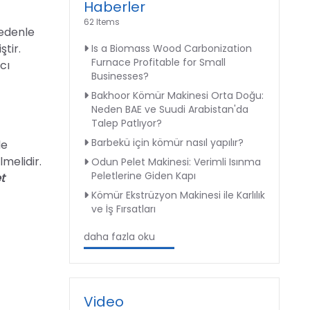
Haberler
62 Items
nedenle
ştir.
Is a Biomass Wood Carbonization
Furnace Profitable for Small
cı
Businesses?
Bakhoor Kömür Makinesi Orta Doğu:
Neden BAE ve Suudi Arabistan'da
Talep Patlıyor?
Barbekü için kömür nasıl yapılır?
de
melidir.
Odun Pelet Makinesi: Verimli Isınma
Peletlerine Giden Kapı
t
Kömür Ekstrüzyon Makinesi ile Karlılık
ve İş Fırsatları
daha fazla oku
Video