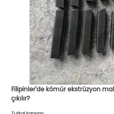
Filipinler'de kömür ekstrüzyon m
çıkılır?
Tutkal karışımı