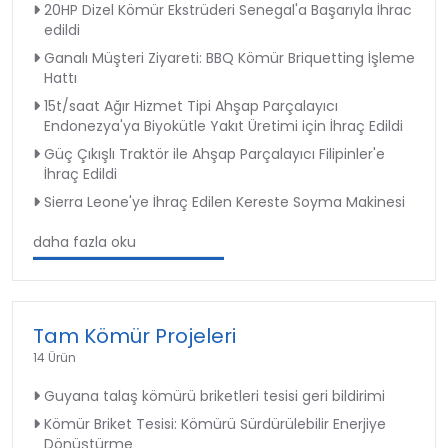
20HP Dizel Kömür Ekstrüderi Senegal'a Başarıyla İhrac
edildi
Ganalı Müşteri Ziyareti: BBQ Kömür Briquetting İşleme
Hattı
15t/saat Ağır Hizmet Tipi Ahşap Parçalayıcı
Endonezya'ya Biyokütle Yakıt Üretimi için İhraç Edildi
Güç Çıkışlı Traktör ile Ahşap Parçalayıcı Filipinler'e
İhraç Edildi
Sierra Leone'ye İhraç Edilen Kereste Soyma Makinesi
daha fazla oku
Tam Kömür Projeleri
14 Ürün
Guyana talaş kömürü briketleri tesisi geri bildirimi
Kömür Briket Tesisi: Kömürü Sürdürülebilir Enerjiye
Dönüştürme