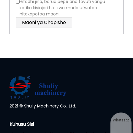
Hifadhi jina, barua pepe and tovuti yangu
katika kivinjari hiki kwa muda ufwatao
nitakapotoa maoni.
2021 © Shuliy Machinery Co., Ltd.
Whatsapp
Kuhusu Sisi