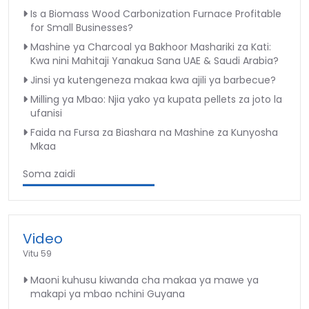
Is a Biomass Wood Carbonization Furnace Profitable
for Small Businesses?
Mashine ya Charcoal ya Bakhoor Mashariki za Kati:
Kwa nini Mahitaji Yanakua Sana UAE & Saudi Arabia?
Jinsi ya kutengeneza makaa kwa ajili ya barbecue?
Milling ya Mbao: Njia yako ya kupata pellets za joto la
ufanisi
Faida na Fursa za Biashara na Mashine za Kunyosha
Mkaa
Soma zaidi
Video
Vitu 59
Maoni kuhusu kiwanda cha makaa ya mawe ya
makapi ya mbao nchini Guyana