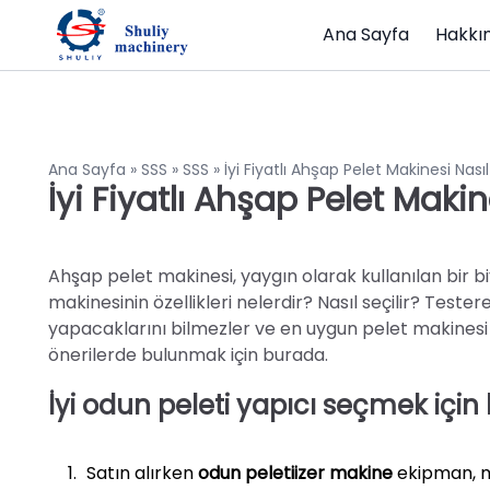
Ana Sayfa
Hakkı
Ana Sayfa
»
SSS
»
SSS
»
İyi Fiyatlı Ahşap Pelet Makinesi Nasıl
İyi Fiyatlı Ahşap Pelet Makin
Ahşap pelet makinesi, yaygın olarak kullanılan bir 
makinesinin özellikleri nelerdir? Nasıl seçilir? Teste
yapacaklarını bilmezler ve en uygun pelet makinesi t
önerilerde bulunmak için burada.
İyi odun peleti yapıcı seçmek için k
Satın alırken
odun peleti
izer
makine
ekipman, m