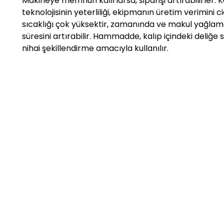
Makineye memnun kalırlarsa, siparişi artırabilirler. K
teknolojisinin yeterliliği, ekipmanın üretim verimini 
sıcaklığı çok yüksektir, zamanında ve makul yağlama ve
süresini artırabilir. Hammadde, kalıp içindeki deliğ
nihai şekillendirme amacıyla kullanılır.