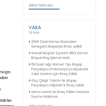
daha fazla oku
VAKA
76 Ürün
20HP Dizel Kömür Ekstrüderi
Senegal'a Başarıyla İhrac edildi
Ganalı Müşteri Ziyareti: BBQ Kömür
Briquetting İşleme Hattı
15t/saat Ağır Hizmet Tipi Ahşap
Parçalayıcı Endonezya'ya Biyokütle
i için
Yakıt Üretimi için İhraç Edildi
undan
Güç Çıkışlı Traktör ile Ahşap
Parçalayıcı Filipinler'e İhraç Edildi
m
Sierra Leone'ye İhraç Edilen Kereste
Soyma Makinesi
ilirler.