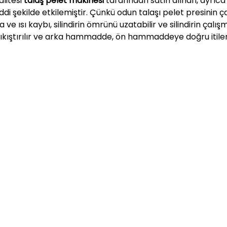
alitesi
talaş
pelet makinesi
tarafından satın alınan, ayrıca
ciddi şekilde etkilemiştir. Çünkü odun talaşı pelet presinin 
 ısı kaybı, silindirin ömrünü uzatabilir ve silindirin çalış
e sıkıştırılır ve arka hammadde, ön hammaddeye doğru itile