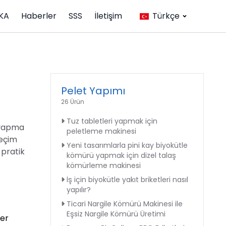
KA
Haberler
SSS
İletişim
Türkçe
Pelet Yapımı
26 Ürün
Tuz tabletleri yapmak için
t yapma
peletleme makinesi
seçim
Yeni tasarımlarla pini kay biyokütle
 pratik
kömürü yapmak için dizel talaş
kömürleme makinesi
İş için biyokütle yakıt briketleri nasıl
yapılır?
Ticari Nargile Kömürü Makinesi ile
Eşsiz Nargile Kömürü Üretimi
ler