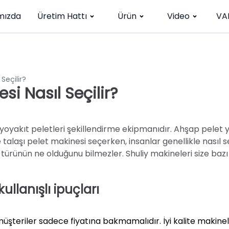
mızda
Üretim Hattı
Ürün
Video
VA
 Seçilir?
esi Nasıl Seçilir?
biyoyakıt peletleri şekillendirme ekipmanıdır. Ahşap pele
re talaşı pelet makinesi seçerken, insanlar genellikle nasıl 
ürünün ne olduğunu bilmezler. Shuliy makineleri size bazı
ullanışlı ipuçları
üşteriler sadece fiyatına bakmamalıdır. İyi kalite makine