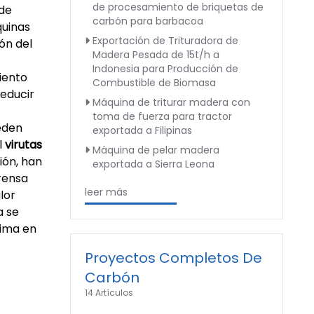
de procesamiento de briquetas de
ede
carbón para barbacoa
quinas
Exportación de Trituradora de
ón del
Madera Pesada de 15t/h a
Indonesia para Producción de
iento
Combustible de Biomasa
reducir
Máquina de triturar madera con
toma de fuerza para tractor
eden
exportada a Filipinas
l
virutas
Máquina de pelar madera
ión, han
exportada a Sierra Leona
rensa
leer más
lor
a se
rima en
Proyectos Completos De
Carbón
14 Artículos