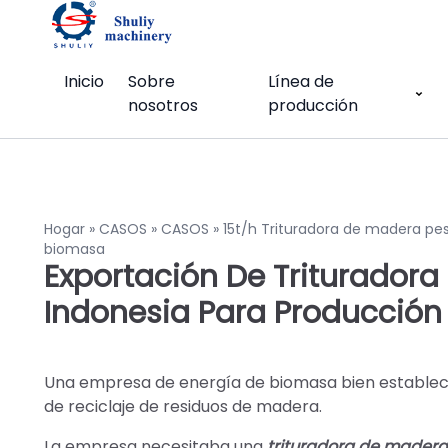
Inicio
Sobre
Línea de
nosotros
producción
Hogar
»
CASOS
»
CASOS
»
15t/h Trituradora de madera pe
biomasa
Exportación De Triturador
Indonesia Para Producció
Una empresa de energía de biomasa bien establec
de reciclaje de residuos de madera.
La empresa necesitaba una
trituradora de mader