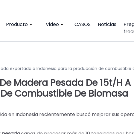
Producto
Video
CASOS
Noticias
Pre
frec
sada exportada a Indonesia para la producción de combustible 
a De Madera Pesada De 15t/h A
n De Combustible De Biomasa
ida en Indonesia recientemente buscó mejorar sus oper
a pesada
capaz de procesar más de 10 toneladas por ho