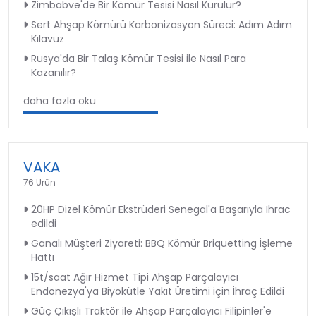
Zimbabve'de Bir Kömür Tesisi Nasıl Kurulur?
Sert Ahşap Kömürü Karbonizasyon Süreci: Adım Adım
Kılavuz
Rusya'da Bir Talaş Kömür Tesisi ile Nasıl Para
Kazanılır?
daha fazla oku
VAKA
76 Ürün
20HP Dizel Kömür Ekstrüderi Senegal'a Başarıyla İhrac
edildi
Ganalı Müşteri Ziyareti: BBQ Kömür Briquetting İşleme
Hattı
15t/saat Ağır Hizmet Tipi Ahşap Parçalayıcı
Endonezya'ya Biyokütle Yakıt Üretimi için İhraç Edildi
Güç Çıkışlı Traktör ile Ahşap Parçalayıcı Filipinler'e