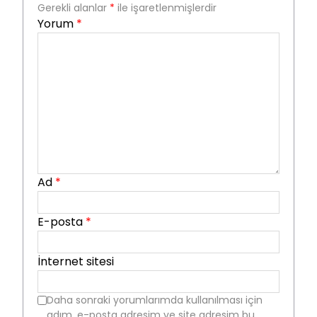
Gerekli alanlar
*
ile işaretlenmişlerdir
Yorum
*
Ad
*
E-posta
*
İnternet sitesi
Daha sonraki yorumlarımda kullanılması için
adım, e-posta adresim ve site adresim bu