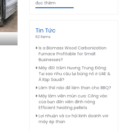
đọc thêm
Tin Tức
62 Items
Is a Biomass Wood Carbonization
Furnace Profitable for Small
Businesses?
Máy đốt trầm Hương Trung Đông:
Tại sao nhu cầu lại bùng nổ ở UAE &
Ả Rập Saudi?
Làm thế nào để làm than cho BBQ?
Máy làm viên mùn cưa: Cổng vào
của bạn đến viên đinh nóng
Efficient heating pellets
Lợi nhuận và cơ hội kinh doanh với
máy ép than