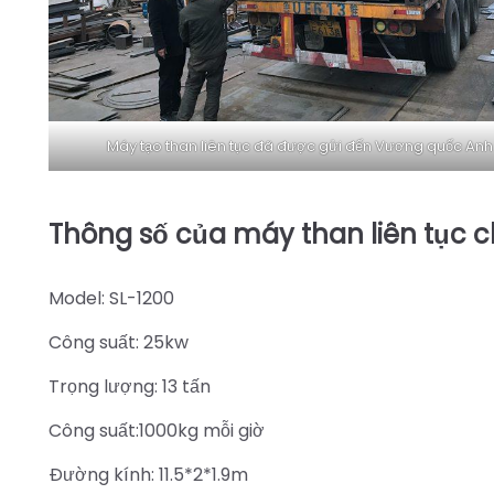
Máy tạo than liên tục đã được gửi đến Vương quốc Anh
Thông số của máy than liên tục
Model: SL-1200
Công suất: 25kw
Trọng lượng: 13 tấn
Công suất:1000kg mỗi giờ
Đường kính: 11.5*2*1.9m