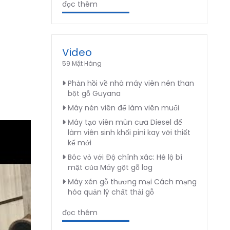
đọc thêm
Video
59 Mặt Hàng
Phản hồi về nhà máy viên nén than
bột gỗ Guyana
Máy nén viên để làm viên muối
Máy tạo viên mùn cưa Diesel để
làm viên sinh khối pini kay với thiết
kế mới
Bóc vỏ với Độ chính xác: Hé lộ bí
mật của Máy gột gỗ log
Máy xén gỗ thương mại Cách mạng
hóa quản lý chất thải gỗ
đọc thêm