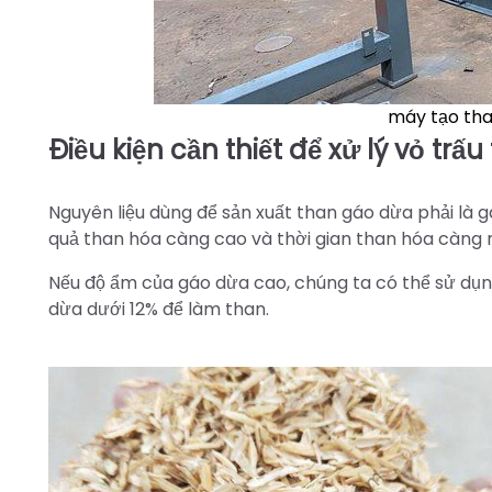
máy tạo tha
Điều kiện cần thiết để xử lý vỏ trấ
Nguyên liệu dùng để sản xuất than gáo dừa phải là g
quả than hóa càng cao và thời gian than hóa càng 
Nếu độ ẩm của gáo dừa cao, chúng ta có thể sử dụ
dừa dưới 12% để làm than.