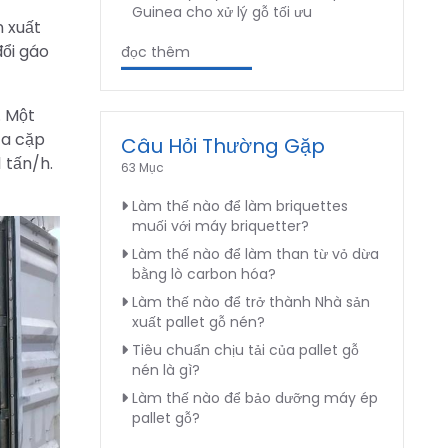
Guinea cho xử lý gỗ tối ưu
n xuất
ổi gáo
đọc thêm
. Một
ủa cặp
Câu Hỏi Thường Gặp
 tấn/h.
63 Mục
Làm thế nào để làm briquettes
muối với máy briquetter?
Làm thế nào để làm than từ vỏ dừa
bằng lò carbon hóa?
Làm thế nào để trở thành Nhà sản
xuất pallet gỗ nén?
Tiêu chuẩn chịu tải của pallet gỗ
nén là gì?
Làm thế nào để bảo dưỡng máy ép
pallet gỗ?