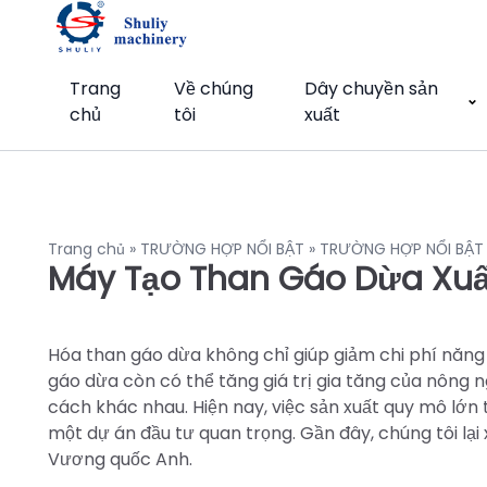
Trang
Về chúng
Dây chuyền sản
chủ
tôi
xuất
Trang chủ
»
TRƯỜNG HỢP NỔI BẬT
»
TRƯỜNG HỢP NỔI BẬT
Máy Tạo Than Gáo Dừa Xu
Hóa than gáo dừa không chỉ giúp giảm chi phí năng
gáo dừa còn có thể tăng giá trị gia tăng của nông 
cách khác nhau. Hiện nay, việc sản xuất quy mô lớ
một dự án đầu tư quan trọng. Gần đây, chúng tôi lại
Vương quốc Anh.