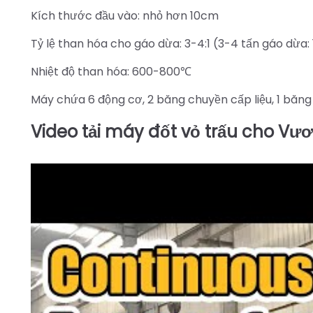
Kích thước đầu vào: nhỏ hơn 10cm
Tỷ lệ than hóa cho gáo dừa: 3-4:1 (3-4 tấn gáo dừa:
Nhiệt độ than hóa: 600-800℃
Máy chứa 6 động cơ, 2 băng chuyền cấp liệu, 1 băng
Video tải máy đốt vỏ trấu cho V