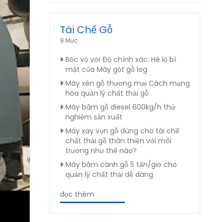
Tái Chế Gỗ
9 Mục
Bóc vỏ với Độ chính xác: Hé lộ bí
mật của Máy gột gỗ log
Máy xén gỗ thương mại Cách mạng
hóa quản lý chất thải gỗ
Máy băm gỗ diesel 600kg/h thử
nghiệm sản xuất
Máy xay vụn gỗ dùng cho tái chế
chất thải gỗ thân thiện với môi
trường như thế nào?
Máy băm cành gỗ 5 tấn/giờ cho
quản lý chất thải dễ dàng
đọc thêm