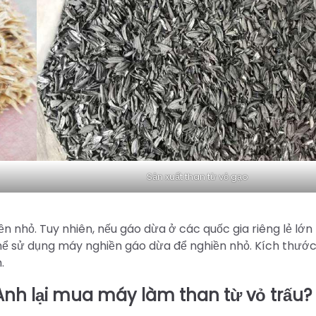
Sản xuất than từ vỏ gạo
 nhỏ. Tuy nhiên, nếu gáo dừa ở các quốc gia riêng lẻ lớn
thể sử dụng máy nghiền gáo dừa để nghiền nhỏ. Kích thướ
.
nh lại mua máy làm than từ vỏ trấu?