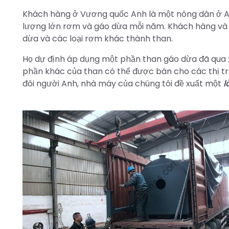
Khách hàng ở Vương quốc Anh là một nông dân ở Anh 
lượng lớn rơm và gáo dừa mỗi năm. Khách hàng và 
dừa và các loại rơm khác thành than.
Họ dự định áp dụng một phần than gáo dừa đã qua x
phần khác của than có thể được bán cho các thị tr
đôi người Anh, nhà máy của chúng tôi đề xuất một
l