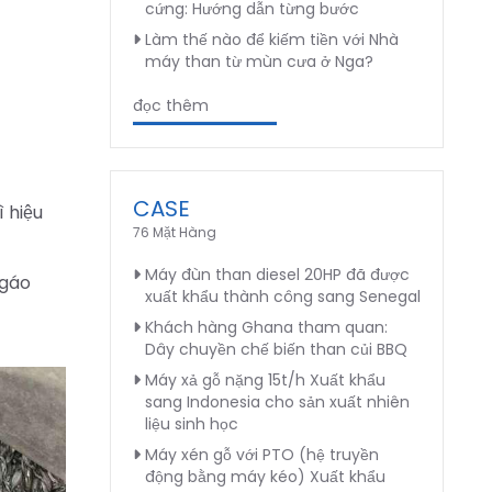
cứng: Hướng dẫn từng bước
Làm thế nào để kiếm tiền với Nhà
máy than từ mùn cưa ở Nga?
đọc thêm
CASE
 hiệu
76 Mặt Hàng
Máy đùn than diesel 20HP đã được
 gáo
xuất khẩu thành công sang Senegal
Khách hàng Ghana tham quan:
Dây chuyền chế biến than củi BBQ
Máy xả gỗ nặng 15t/h Xuất khẩu
sang Indonesia cho sản xuất nhiên
liệu sinh học
Máy xén gỗ với PTO (hệ truyền
động bằng máy kéo) Xuất khẩu