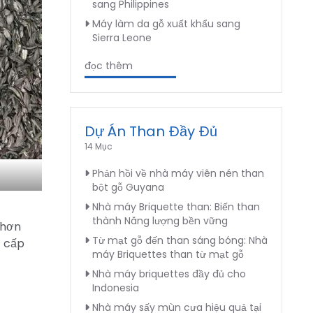
sang Philippines
Máy làm da gỗ xuất khẩu sang
Sierra Leone
đọc thêm
Dự Án Than Đầy Đủ
14 Mục
Phản hồi về nhà máy viên nén than
bột gỗ Guyana
Nhà máy Briquette than: Biến than
thành Năng lượng bền vững
 hơn
Từ mạt gỗ đến than sáng bóng: Nhà
c cấp
máy Briquettes than từ mạt gỗ
Nhà máy briquettes đầy đủ cho
Indonesia
Nhà máy sấy mùn cưa hiệu quả tại