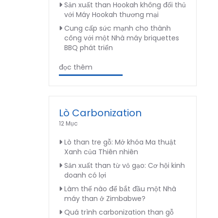
Sản xuất than Hookah không đối thủ
với Máy Hookah thương mại
Cung cấp sức mạnh cho thành
công với một Nhà máy briquettes
BBQ phát triển
đọc thêm
Lò Carbonization
12 Mục
Lò than tre gỗ: Mở khóa Ma thuật
Xanh của Thiên nhiên
Sản xuất than từ vỏ gạo: Cơ hội kinh
doanh có lợi
Làm thế nào để bắt đầu một Nhà
máy than ở Zimbabwe?
Quá trình carbonization than gỗ