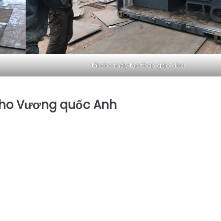
tải cho máy tạo than gáo dừa
 cho Vương quốc Anh