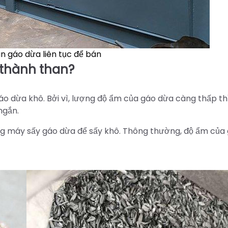
n gáo dừa liên tục để bán
u thành than?
áo dừa khô. Bởi vì, lượng độ ẩm của gáo dừa càng thấp thì
ngắn.
ng máy sấy gáo dừa để sấy khô. Thông thường, độ ẩm của