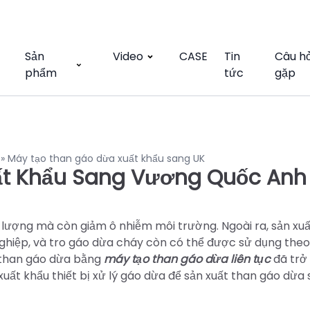
Sản
Video
CASE
Tin
Câu h
phẩm
tức
gặp
»
Máy tạo than gáo dừa xuất khẩu sang UK
ất Khẩu Sang Vương Quốc Anh
 lượng mà còn giảm ô nhiễm môi trường. Ngoài ra, sản xu
nghiệp, và tro gáo dừa cháy còn có thể được sử dụng theo
n than gáo dừa bằng
máy tạo than gáo dừa liên tục
đã trở
 xuất khẩu thiết bị xử lý gáo dừa để sản xuất than gáo dừa