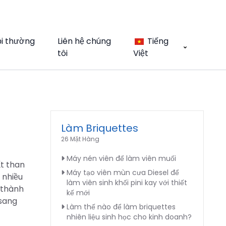
ỏi thường
Liên hệ chúng
Tiếng
tôi
Việt
Làm Briquettes
26 Mặt Hàng
Máy nén viên để làm viên muối
ất than
Máy tạo viên mùn cưa Diesel để
 nhiều
làm viên sinh khối pini kay với thiết
 thành
kế mới
 sang
Làm thế nào để làm briquettes
nhiên liệu sinh học cho kinh doanh?