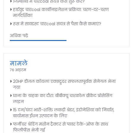
जिम्बाब्वे में चारcoal संयंत्र कैसे शुरू करें?
हार्डवुड चारcoal कार्बोनाइजेशन प्रक्रिया: चरण-दर-चरण
मार्गदर्शिका
रूस में सावडस्ट चारcoal संयंत्र से पैसा कैसे कमाएं?
अधिक पढ़ें
मामले
76 आइटम
20HP डीजल कोयला एक्सट्रूडर सफलतापूर्वक सेनेगल भेजा
गया
घाना के ग्राहक का दौरा: बीबीक्यू चारकोल ब्रीकेट प्रोसेसिंग
लाइन
15 टन/घंटा भारी-शक्ति लकड़ी श्रेडर, इंडोनेशिया को निर्यात,
बायोमास ईंधन उत्पादन के लिए
फर्नीचर श्रेडिंग मशीन ट्रैक्टर से पावर टेके-ऑफ के साथ
फिलीपींस भेजी गई