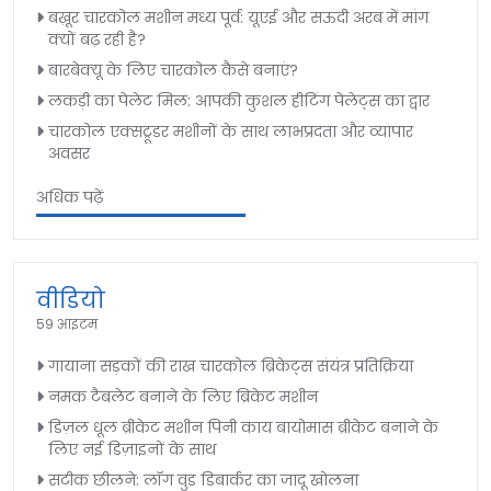
बख़ूर चारकोल मशीन मध्य पूर्व: यूएई और सऊदी अरब में मांग
क्यों बढ़ रही है?
बारबेक्यू के लिए चारकोल कैसे बनाएं?
लकड़ी का पेलेट मिल: आपकी कुशल हीटिंग पेलेट्स का द्वार
चारकोल एक्सट्रूडर मशीनों के साथ लाभप्रदता और व्यापार
अवसर
अधिक पढ़ें
वीडियो
59 आइटम
गायाना सड़कों की राख चारकोल ब्रिकेट्स संयंत्र प्रतिक्रिया
नमक टैबलेट बनाने के लिए ब्रिकेट मशीन
डिज़ल धूल ब्रीकेट मशीन पिनी काय बायोमास ब्रीकेट बनाने के
लिए नई डिज़ाइनों के साथ
सटीक छीलने: लॉग वुड डिबार्कर का जादू खोलना