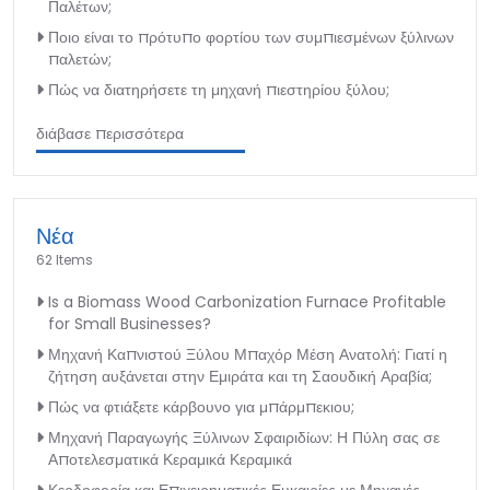
Παλέτων;
Ποιο είναι το πρότυπο φορτίου των συμπιεσμένων ξύλινων
παλετών;
Πώς να διατηρήσετε τη μηχανή πιεστηρίου ξύλου;
διάβασε περισσότερα
Νέα
62 Items
Is a Biomass Wood Carbonization Furnace Profitable
for Small Businesses?
Μηχανή Καπνιστού Ξύλου Μπαχόρ Μέση Ανατολή: Γιατί η
ζήτηση αυξάνεται στην Εμιράτα και τη Σαουδική Αραβία;
Πώς να φτιάξετε κάρβουνο για μπάρμπεκιου;
Μηχανή Παραγωγής Ξύλινων Σφαιριδίων: Η Πύλη σας σε
Αποτελεσματικά Κεραμικά Κεραμικά
Κερδοφορία και Επιχειρηματικές Ευκαιρίες με Μηχανές